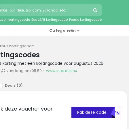
zon kortingscode
Body&Fit kortingscode
Pearle kortingscode
Categorieën
erbus kortingscode
rtingscodes
us korting met een kortingscode voor augustus 2026
vandaag om 05:50
www.interbus.nu
Deals (
0
)
ik deze voucher voor
Pak deze code
U0FN