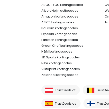
ABOUT YOU kortingscodes
Ov
Albert Heijn actiecodes
We
Amazon kortingscodes
On
ASICS kortingscodes
Tr
Bol.com kortingscodes
Expedia kortingscodes
Farfetch kortingscodes
Green Chef kortingscodes
H&M kortingscodes
JD Sports kortingscodes
Nike kortingscodes
Vistaprint kortingscodes
Zalando kortingscodes
TrustDeals.at
TrustDe
TrustDeals.es
TrustDea