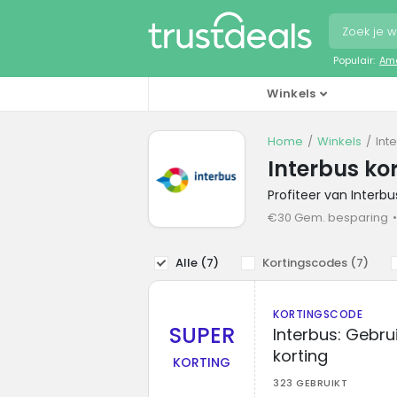
Populair:
Ama
Winkels
Home
Winkels
Int
Interbus ko
Profiteer van Interb
€30 Gem. besparing
Alle (
7
)
Kortingscodes (
7
)
KORTINGSCODE
SUPER
Interbus: Gebru
korting
KORTING
323 GEBRUIKT