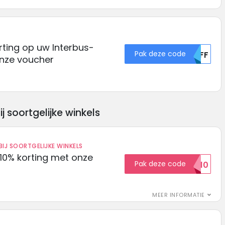
rting op uw Interbus-
Pak deze code
MDFF
nze voucher
soortgelijke winkels
IJ SOORTGELIJKE WINKELS
10% korting met onze
Pak deze code
EXTRA10
MEER INFORMATIE