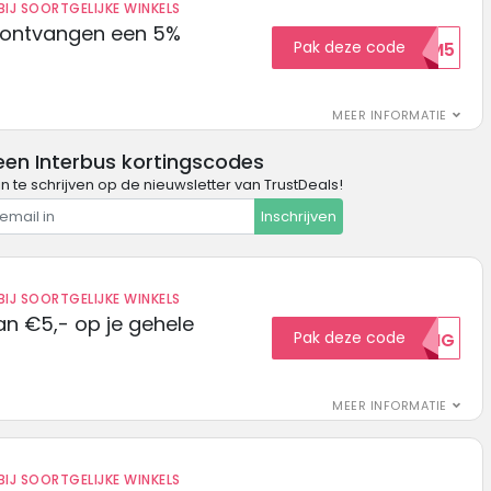
IJ SOORTGELIJKE WINKELS
 ontvangen een 5%
Pak deze code
WELKOM5
MEER INFORMATIE
een Interbus kortingscodes
in te schrijven op de nieuwsletter van TrustDeals!
Inschrijven
IJ SOORTGELIJKE WINKELS
n €5,- op je gehele
Pak deze code
5KORTING
MEER INFORMATIE
IJ SOORTGELIJKE WINKELS