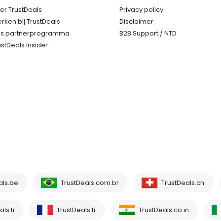
er TrustDeals
Privacy policy
rken bij TrustDeals
Disclaimer
s partnerprogramma
B2B Support / NTD
ustDeals Insider
als.be
TrustDeals.com.br
TrustDeals.ch
ls.fi
TrustDeals.fr
TrustDeals.co.in