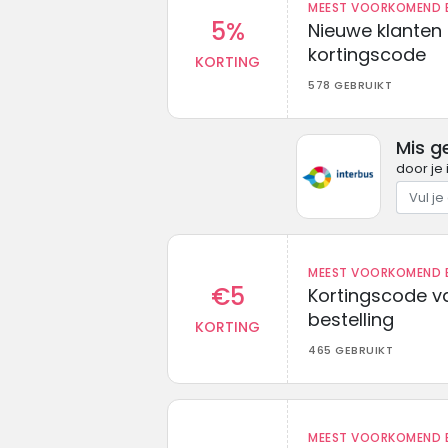
MEEST VOORKOMEND B
5%
Nieuwe klanten
kortingscode
KORTING
578 GEBRUIKT
Mis g
door je 
MEEST VOORKOMEND B
€5
Kortingscode va
bestelling
KORTING
465 GEBRUIKT
MEEST VOORKOMEND B