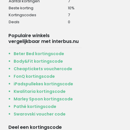
Aantal kortingen
7
Beste korting
10%
Kortingscodes
7
Deals
0
Populaire winkels
vergelijkbaar met interbus.nu
Beter Bed kortingscode
Body&Fit kortingscode
Cheaptickets vouchercode
FonQ kortingscode
iPadspullekes kortingscode
Kwalitaria kortingscode
Marley Spoon kortingscode
Pathé kortingscode
Swarovski voucher code
Deel een kortingscode