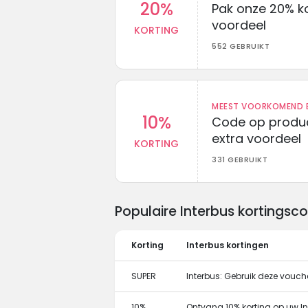
20%
Pak onze 20% k
voordeel
KORTING
552 GEBRUIKT
MEEST VOORKOMEND B
10%
Code op produc
extra voordeel
KORTING
331 GEBRUIKT
Populaire Interbus kortings
Korting
Interbus kortingen
SUPER
Interbus: Gebruik deze vouche
10%
Ontvang 10% korting op uw 