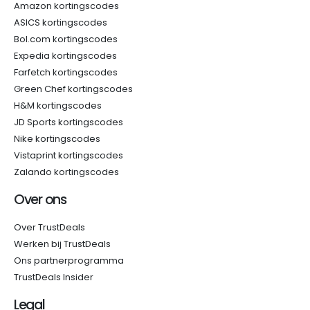
Amazon kortingscodes
ASICS kortingscodes
Bol.com kortingscodes
Expedia kortingscodes
Farfetch kortingscodes
Green Chef kortingscodes
H&M kortingscodes
JD Sports kortingscodes
Nike kortingscodes
Vistaprint kortingscodes
Zalando kortingscodes
Over ons
Over TrustDeals
Werken bij TrustDeals
Ons partnerprogramma
TrustDeals Insider
Legal