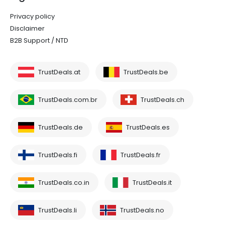
Privacy policy
Disclaimer
B2B Support / NTD
TrustDeals.at
TrustDeals.be
TrustDeals.com.br
TrustDeals.ch
TrustDeals.de
TrustDeals.es
TrustDeals.fi
TrustDeals.fr
TrustDeals.co.in
TrustDeals.it
TrustDeals.li
TrustDeals.no