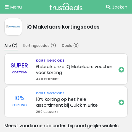
Menu
Zoeken
iQ Makelaars kortingscodes
Alle (
7
)
Kortingscodes (
7
)
Deals (
0
)
KORTINGSCODE
SUPER
Gebruik onze IQ Makelaars voucher
voor korting
KORTING
440 GEBRUIKT
KORTINGSCODE
10%
10% korting op het hele
assortiment bij Quick ’n Brite
KORTING
200 GEBRUIKT
Meest voorkomende codes bij soortgelijke winkels