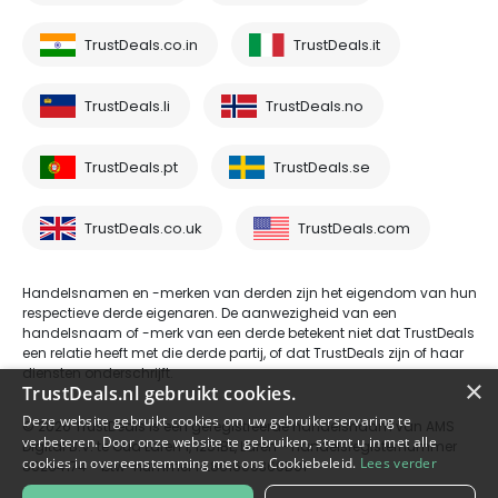
TrustDeals.co.in
TrustDeals.it
TrustDeals.li
TrustDeals.no
TrustDeals.pt
TrustDeals.se
TrustDeals.co.uk
TrustDeals.com
Handelsnamen en -merken van derden zijn het eigendom van hun
respectieve derde eigenaren. De aanwezigheid van een
handelsnaam of -merk van een derde betekent niet dat TrustDeals
een relatie heeft met die derde partij, of dat TrustDeals zijn of haar
diensten onderschrijft.
×
TrustDeals.nl gebruikt cookies.
Deze website gebruikt cookies om uw gebruikerservaring te
© 2026 TrustDeals is een geregistreerde handelsnaam van AMS
verbeteren. Door onze website te gebruiken, stemt u in met alle
Digital B.V. te Oud Laren 1, 1251BL, Laren - handelsregisternummer
cookies in overeenstemming met ons Cookiebeleid.
Lees verder
80264174 - btw-nummer NL861609360B01