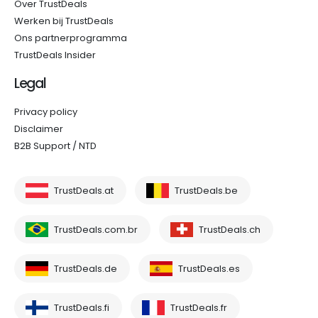
Over TrustDeals
Werken bij TrustDeals
Ons partnerprogramma
TrustDeals Insider
Legal
Privacy policy
Disclaimer
B2B Support / NTD
TrustDeals.at
TrustDeals.be
TrustDeals.com.br
TrustDeals.ch
TrustDeals.de
TrustDeals.es
TrustDeals.fi
TrustDeals.fr