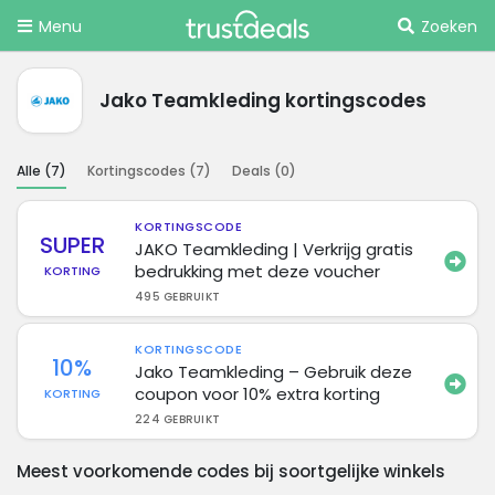
Menu
Zoeken
Jako Teamkleding kortingscodes
Alle (
7
)
Kortingscodes (
7
)
Deals (
0
)
KORTINGSCODE
SUPER
JAKO Teamkleding | Verkrijg gratis
bedrukking met deze voucher
KORTING
495 GEBRUIKT
KORTINGSCODE
10%
Jako Teamkleding – Gebruik deze
coupon voor 10% extra korting
KORTING
224 GEBRUIKT
Meest voorkomende codes bij soortgelijke winkels