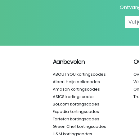
Ontvang
Aanbevolen
O
ABOUT YOU kortingscodes
Ov
Albert Heijn actiecodes
We
Amazon kortingscodes
On
ASICS kortingscodes
Tr
Bol.com kortingscodes
Expedia kortingscodes
Farfetch kortingscodes
Green Chef kortingscodes
H&M kortingscodes