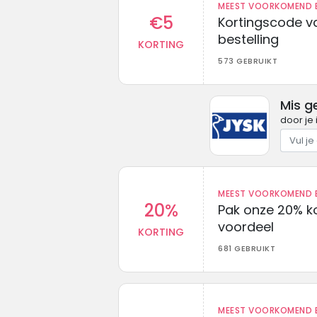
MEEST VOORKOMEND B
€5
Kortingscode va
bestelling
KORTING
573 GEBRUIKT
Mis g
door je 
MEEST VOORKOMEND B
20%
Pak onze 20% k
voordeel
KORTING
681 GEBRUIKT
MEEST VOORKOMEND B