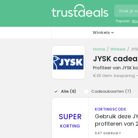
Populair:
Ama
Winkels
Home
Winkels
JYS
JYSK cadea
Profiteer van JYSK k
€35 Gem. besparing
Alle (
9
)
Cadeaukaarten (
7
)
KORTINGSCODE
SUPER
Gebruik deze J
profiteren van 
KORTING
647 GEBRUIKT