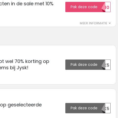
ten in de sale met 10%
Pak deze code
SALE10
MEER INFORMATIE
ot wel 70% korting op
Pak deze code
129255OTK5
ems bij Jysk!
 op geselecteerde
Pak deze code
127866OTK5