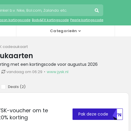
zon kortingscode
Body&Fit kortingscode
Pearle kortingscode
Categorieën
K cadeaukaart
ukaarten
orting met een kortingscode voor augustus 2026
vandaag om 06:29
www.jysk.nl
Deals (
2
)
YSK-voucher om te
Pak deze code
U0FN
20% korting