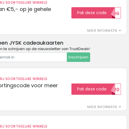
IJ SOORTGELIJKE WINKELS
n €5,- op je gehele
Pak deze code
5KORTING
MEER INFORMATIE
een JYSK cadeaukaarten
in te schrijven op de nieuwsletter van TrustDeals!
Inschrijven
IJ SOORTGELIJKE WINKELS
ortingscode voor meer
Pak deze code
EXTRA20
MEER INFORMATIE
IJ SOORTGELIJKE WINKELS