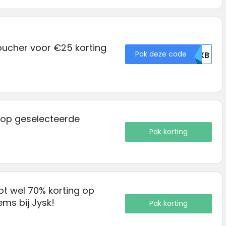
oucher voor €25 korting
Pak deze code
TEXB
 op geselecteerde
Pak korting
ot wel 70% korting op
ems bij Jysk!
Pak korting