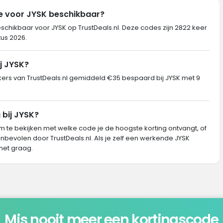
de voor JYSK beschikbaar?
eschikbaar voor JYSK op TrustDeals.nl. Deze codes zijn 2822 keer
tus 2026.
j JYSK?
s van TrustDeals.nl gemiddeld €35 bespaard bij JYSK met 9
 bij JYSK?
m te bekijken met welke code je de hoogste korting ontvangt, of
nbevolen door TrustDeals.nl. Als je zelf een werkende JYSK
het graag.
Mis nooit meer een kortingscode