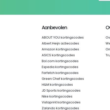
Aanbevolen
O
ABOUT YOU kortingscodes
Ov
Albert Heijn actiecodes
We
Amazon kortingscodes
On
ASICS kortingscodes
Tr
Bol.com kortingscodes
Expedia kortingscodes
Farfetch kortingscodes
Green Chef kortingscodes
H&M kortingscodes
JD Sports kortingscodes
Nike kortingscodes
Vistaprint kortingscodes
Zalando kortingscodes