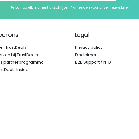
Je kan op elk moment uitschrijven / afmelden voor onze nieuwsbrief
ver ons
Legal
er TrustDeals
Privacy policy
rken bij TrustDeals
Disclaimer
s partnerprogramma
B2B Support / NTD
ustDeals Insider