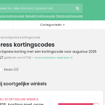
zon kortingscode
Body&Fit kortingscode
Pearle kortingscode
Categorieën
era Express kortingscode
ress kortingscodes
a Express korting met een kortingscode voor augustus 2026
gisteren om 07:08
www.kamera-express.nl
Deals (
0
)
soortgelijke winkels
IJ SOORTGELIJKE WINKELS
10% korting met onze