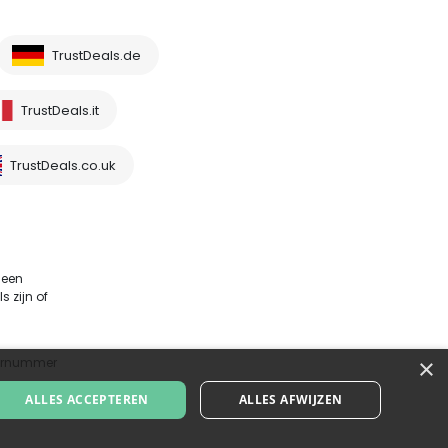
TrustDeals.de
TrustDeals.it
TrustDeals.co.uk
 een
 zijn of
×
sternummer
ALLES ACCEPTEREN
ALLES AFWIJZEN