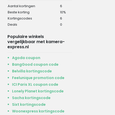
Aantal kortingen
6
Beste korting
10%
Kortingscodes
6
Deals
0
Populaire winkels
vergelijkbaar met kamera-
express.nl
Agoda coupon
BangGood coupon code
Belvilla kortingscode
Feelunique promotion code
ICI Paris XL coupon code
Lonely Planet kortingscode
Sacha kortingscode
Sixt kortingscode
Woonexpress kortingscode