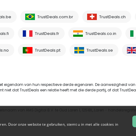
als.be
TrustDeals.com.br
TrustDeals.ch
ls.fi
TrustDeals.fr
TrustDeals.co.in
ls.no
TrustDeals.pt
TrustDeals.se
t eigendom van hun respectieve derde eigenaren. De aanwezigheid van
et dat TrustDeals een relatie heeft met die derde partij, of dat TrustDeals
elsnaam van AMS Digital B.V. te Oud Laren 1, 1251BL, Laren - handelsregi
en. Door onze website te gebruiken, stemt u in met alle cookies in