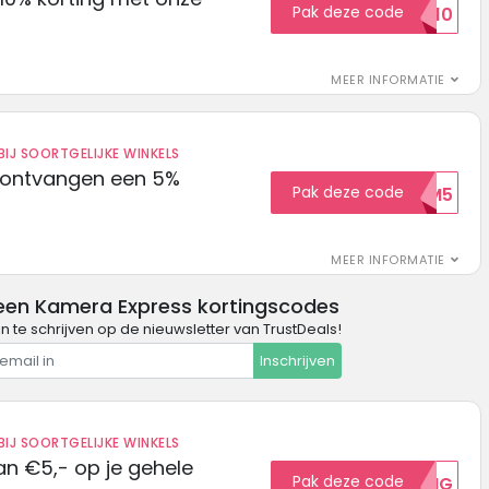
Pak deze code
EXTRA10
MEER INFORMATIE
IJ SOORTGELIJKE WINKELS
 ontvangen een 5%
Pak deze code
WELKOM5
MEER INFORMATIE
een Kamera Express kortingscodes
in te schrijven op de nieuwsletter van TrustDeals!
Inschrijven
IJ SOORTGELIJKE WINKELS
n €5,- op je gehele
Pak deze code
5KORTING