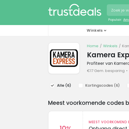
Populair:
Ama
Winkels
Home
Winkels
Kam
Kamera Exp
Profiteer van Kamer
€17 Gem. besparing
Alle (
6
)
Kortingscodes (
6
)
Meest voorkomende codes bij 
MEEST VOORKOMEND B
10%
Ontvang direct 