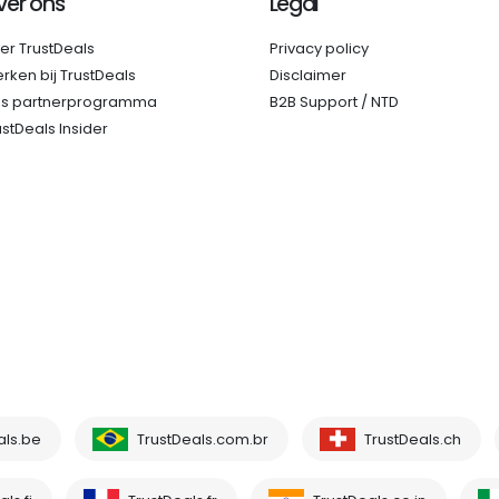
ver ons
Legal
er TrustDeals
Privacy policy
rken bij TrustDeals
Disclaimer
s partnerprogramma
B2B Support / NTD
ustDeals Insider
als.be
TrustDeals.com.br
TrustDeals.ch