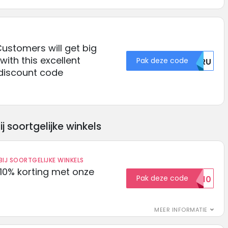
Customers will get big
with this excellent
Pak deze code
WURU
discount code
soortgelijke winkels
IJ SOORTGELIJKE WINKELS
10% korting met onze
Pak deze code
EXTRA10
MEER INFORMATIE