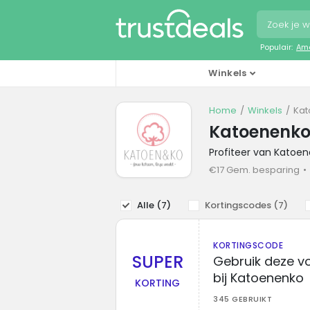
Populair:
Ama
Winkels
Home
Winkels
Kat
Katoenenko
Profiteer van Katoe
€17 Gem. besparing
Alle (
7
)
Kortingscodes (
7
)
KORTINGSCODE
SUPER
Gebruik deze vo
bij Katoenenko
KORTING
345 GEBRUIKT