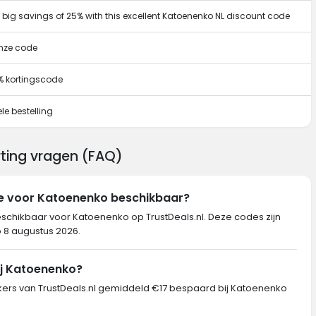
t big savings of 25% with this excellent Katoenenko NL discount code
onze code
% kortingscode
le bestelling
ting vragen (FAQ)
de voor Katoenenko beschikbaar?
eschikbaar voor Katoenenko op TrustDeals.nl. Deze codes zijn
p 8 augustus 2026.
ij Katoenenko?
rs van TrustDeals.nl gemiddeld €17 bespaard bij Katoenenko