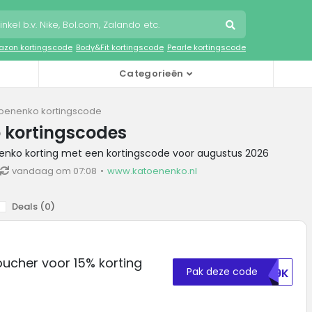
zon kortingscode
Body&Fit kortingscode
Pearle kortingscode
Categorieën
oenenko kortingscode
 kortingscodes
nenko korting met een kortingscode voor augustus 2026
vandaag om 07:08
www.katoenenko.nl
Deals (
0
)
ucher voor 15% korting
Pak deze code
C29K