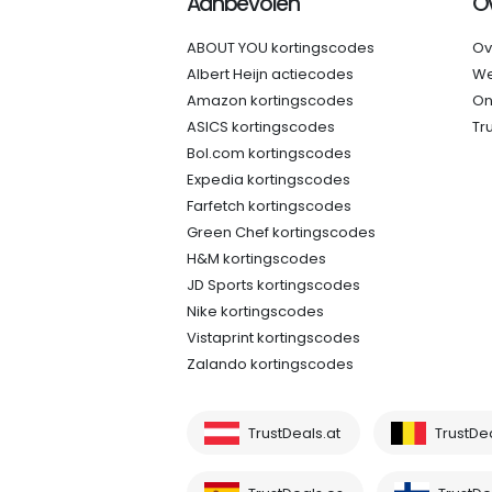
Aanbevolen
O
ABOUT YOU kortingscodes
Ov
Albert Heijn actiecodes
We
Amazon kortingscodes
On
ASICS kortingscodes
Tr
Bol.com kortingscodes
Expedia kortingscodes
Farfetch kortingscodes
Green Chef kortingscodes
H&M kortingscodes
JD Sports kortingscodes
Nike kortingscodes
Vistaprint kortingscodes
Zalando kortingscodes
TrustDeals.at
TrustDe