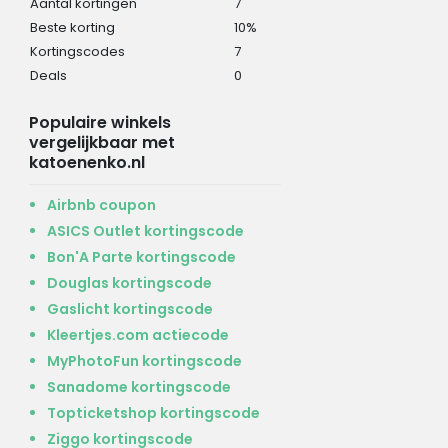
Aantal kortingen
7
Beste korting
10%
Kortingscodes
7
Deals
0
Populaire winkels
vergelijkbaar met
katoenenko.nl
Airbnb coupon
ASICS Outlet kortingscode
Bon'A Parte kortingscode
Douglas kortingscode
Gaslicht kortingscode
Kleertjes.com actiecode
MyPhotoFun kortingscode
Sanadome kortingscode
Topticketshop kortingscode
Ziggo kortingscode