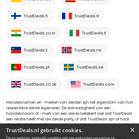
TrustDeals.fi
TrustDeals.fr
TrustDeals.co.in
TrustDeals.it
TrustDeals.li
TrustDeals.no
TrustDeals.pt
TrustDeals.se
TrustDeals.co.uk
TrustDeals.com
Handelsnamen en -merken van derden zijn het eigendom van hun
respectieve derde eigenaren. De aanwezigheid van een
handelsnaam of -merk van een derde betekent niet dat TrustDeals
een relatie heeft met die derde partij, of dat TrustDeals zijn of haar
diensten onderschrijft.
×
TrustDeals.nl gebruikt cookies.
Deze website gebruikt cookies om uw gebruikerservaring te