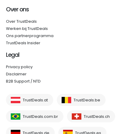
Over ons
Over TrustDeals
Werken bij TrustDeals
Ons partnerprogramma
TrustDeals Insider
Legal
Privacy policy
Disclaimer
B2B Support / NTD
TrustDeals.at
TrustDeals.be
TrustDeals.com.br
TrustDeals.ch
TrustDeals.de
TrustDeals.es