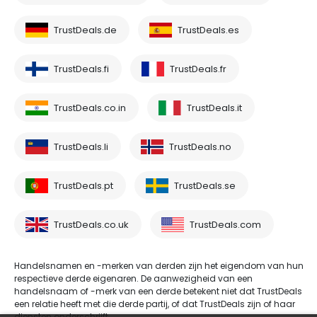
TrustDeals.de
TrustDeals.es
TrustDeals.fi
TrustDeals.fr
TrustDeals.co.in
TrustDeals.it
TrustDeals.li
TrustDeals.no
TrustDeals.pt
TrustDeals.se
TrustDeals.co.uk
TrustDeals.com
Handelsnamen en -merken van derden zijn het eigendom van hun
respectieve derde eigenaren. De aanwezigheid van een
handelsnaam of -merk van een derde betekent niet dat TrustDeals
een relatie heeft met die derde partij, of dat TrustDeals zijn of haar
diensten onderschrijft.