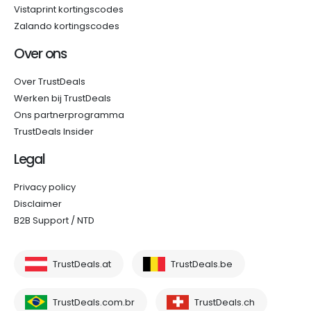
Vistaprint kortingscodes
Zalando kortingscodes
Over ons
Over TrustDeals
Werken bij TrustDeals
Ons partnerprogramma
TrustDeals Insider
Legal
Privacy policy
Disclaimer
B2B Support / NTD
TrustDeals.at
TrustDeals.be
TrustDeals.com.br
TrustDeals.ch