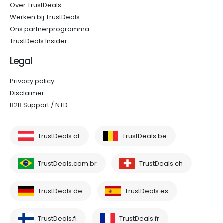
Over TrustDeals
Werken bij TrustDeals
Ons partnerprogramma
TrustDeals Insider
Legal
Privacy policy
Disclaimer
B2B Support / NTD
TrustDeals.at
TrustDeals.be
TrustDeals.com.br
TrustDeals.ch
TrustDeals.de
TrustDeals.es
TrustDeals.fi
TrustDeals.fr