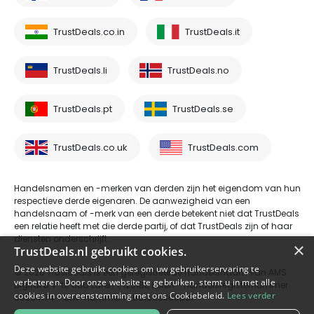
TrustDeals.co.in
TrustDeals.it
TrustDeals.li
TrustDeals.no
TrustDeals.pt
TrustDeals.se
TrustDeals.co.uk
TrustDeals.com
Handelsnamen en -merken van derden zijn het eigendom van hun
respectieve derde eigenaren. De aanwezigheid van een
handelsnaam of -merk van een derde betekent niet dat TrustDeals
een relatie heeft met die derde partij, of dat TrustDeals zijn of haar
diensten onderschrijft.
×
TrustDeals.nl gebruikt cookies.
Deze website gebruikt cookies om uw gebruikerservaring te
© 2026 TrustDeals is een geregistreerde handelsnaam van AMS
verbeteren. Door onze website te gebruiken, stemt u in met alle
Digital B.V. te Oud Laren 1, 1251BL, Laren - handelsregisternummer
cookies in overeenstemming met ons Cookiebeleid.
Lees verder
80264174 - btw-nummer NL861609360B01