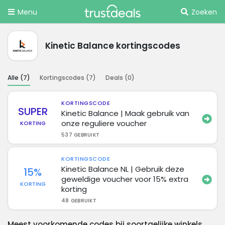
Menu
Zoeken
Kinetic Balance kortingscodes
Alle (
7
)
Kortingscodes (
7
)
Deals (
0
)
KORTINGSCODE
SUPER
Kinetic Balance | Maak gebruik van
onze reguliere voucher
KORTING
537 GEBRUIKT
KORTINGSCODE
Kinetic Balance NL | Gebruik deze
15%
geweldige voucher voor 15% extra
KORTING
korting
48 GEBRUIKT
Meest voorkomende codes bij soortgelijke winkels