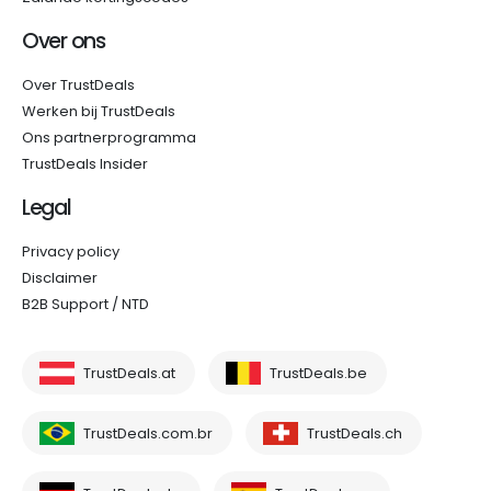
Over ons
Over TrustDeals
Werken bij TrustDeals
Ons partnerprogramma
TrustDeals Insider
Legal
Privacy policy
Disclaimer
B2B Support / NTD
TrustDeals.at
TrustDeals.be
TrustDeals.com.br
TrustDeals.ch