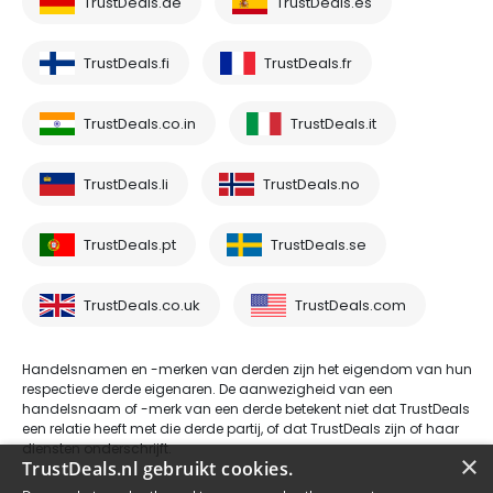
TrustDeals.de
TrustDeals.es
TrustDeals.fi
TrustDeals.fr
TrustDeals.co.in
TrustDeals.it
TrustDeals.li
TrustDeals.no
TrustDeals.pt
TrustDeals.se
TrustDeals.co.uk
TrustDeals.com
Handelsnamen en -merken van derden zijn het eigendom van hun
respectieve derde eigenaren. De aanwezigheid van een
handelsnaam of -merk van een derde betekent niet dat TrustDeals
een relatie heeft met die derde partij, of dat TrustDeals zijn of haar
diensten onderschrijft.
×
TrustDeals.nl gebruikt cookies.