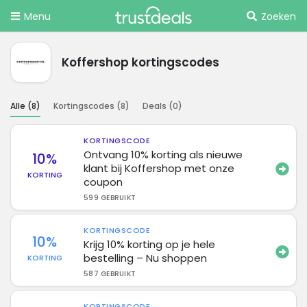
Menu
Zoeken
Koffershop kortingscodes
Alle (
8
)
Kortingscodes (
8
)
Deals (
0
)
KORTINGSCODE
Ontvang 10% korting als nieuwe
10%
klant bij Koffershop met onze
KORTING
coupon
599 GEBRUIKT
KORTINGSCODE
10%
Krijg 10% korting op je hele
bestelling – Nu shoppen
KORTING
587 GEBRUIKT
KORTINGSCODE