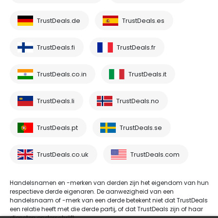
TrustDeals.de
TrustDeals.es
TrustDeals.fi
TrustDeals.fr
TrustDeals.co.in
TrustDeals.it
TrustDeals.li
TrustDeals.no
TrustDeals.pt
TrustDeals.se
TrustDeals.co.uk
TrustDeals.com
Handelsnamen en -merken van derden zijn het eigendom van hun
respectieve derde eigenaren. De aanwezigheid van een
handelsnaam of -merk van een derde betekent niet dat TrustDeals
een relatie heeft met die derde partij, of dat TrustDeals zijn of haar
diensten onderschrijft.