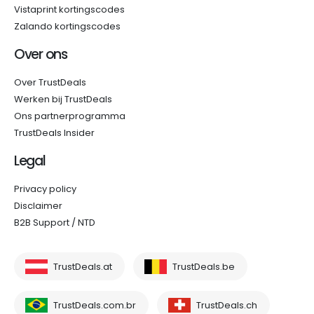
Vistaprint kortingscodes
Zalando kortingscodes
Over ons
Over TrustDeals
Werken bij TrustDeals
Ons partnerprogramma
TrustDeals Insider
Legal
Privacy policy
Disclaimer
B2B Support / NTD
TrustDeals.at
TrustDeals.be
TrustDeals.com.br
TrustDeals.ch