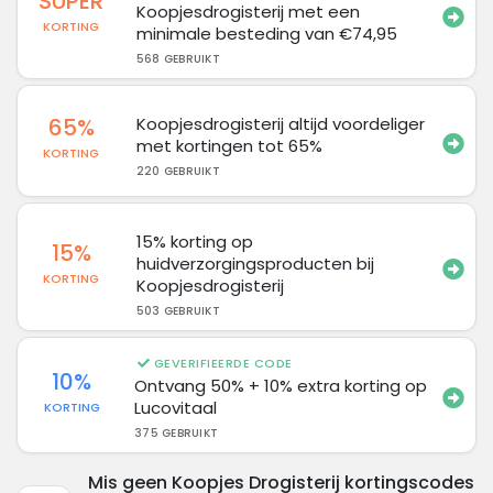
SUPER
Koopjesdrogisterij met een
KORTING
minimale besteding van €74,95
568 GEBRUIKT
65%
Koopjesdrogisterij altijd voordeliger
met kortingen tot 65%
KORTING
220 GEBRUIKT
15% korting op
15%
huidverzorgingsproducten bij
KORTING
Koopjesdrogisterij
503 GEBRUIKT
GEVERIFIEERDE CODE
10%
Ontvang 50% + 10% extra korting op
Lucovitaal
KORTING
375 GEBRUIKT
Mis geen Koopjes Drogisterij kortingscodes