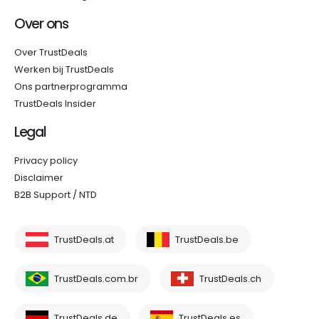
Over ons
Over TrustDeals
Werken bij TrustDeals
Ons partnerprogramma
TrustDeals Insider
Legal
Privacy policy
Disclaimer
B2B Support / NTD
TrustDeals.at
TrustDeals.be
TrustDeals.com.br
TrustDeals.ch
TrustDeals.de
TrustDeals.es