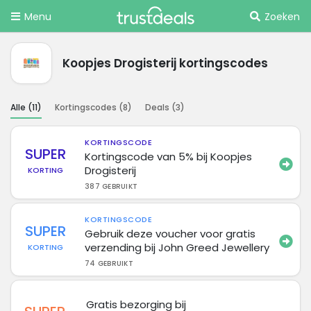
Menu
Zoeken
Koopjes Drogisterij kortingscodes
Alle (
11
)
Kortingscodes (
8
)
Deals (
3
)
KORTINGSCODE
SUPER
Kortingscode van 5% bij Koopjes
Drogisterij
KORTING
387 GEBRUIKT
KORTINGSCODE
SUPER
Gebruik deze voucher voor gratis
verzending bij John Greed Jewellery
KORTING
74 GEBRUIKT
Gratis bezorging bij