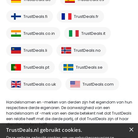
TrustDeals.fi
TrustDeals.fr
TrustDeals.co.in
TrustDeals.it
TrustDeals.li
TrustDeals.no
TrustDeals.pt
TrustDeals.se
TrustDeals.co.uk
TrustDeals.com
Handelsnamen en -merken van derden zijn het eigendom van hun
respectieve derde eigenaren. De aanwezigheid van een
handelsnaam of -merk van een derde betekent niet dat TrustDeals
een relatie heeft met die derde partij, of dat TrustDeals zijn of haar
diensten onderschrijft.
×
TrustDeals.nl gebruikt cookies.
Deze website gebruikt cookies om uw gebruikerservaring te