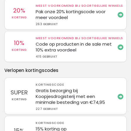
MEEST VOORKOMEND BIJ SOORTGELIJKE WINKELS
20%
Pak onze 20% kortingscode voor
meer voordeel
KORTING
263 GEBRUIKT
MEEST VOORKOMEND BIJ SOORTGELIJKE WINKELS
10%
Code op producten in de sale met
10% extra voordeel
KORTING
415 GEBRUIKT
Verlopen kortingscodes
KORTINGSCODE
Gratis bezorging bij
SUPER
Koopjesdrogisterij met een
KORTING
minimale besteding van €74,95
227 GEBRUIKT
KORTINGSCODE
15% korting op
15%