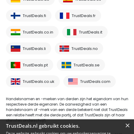
TrustDeals.fi
TrustDeals.fr
TrustDeals.co.in
TrustDeals.it
TrustDeals.li
TrustDeals.no
TrustDeals.pt
TrustDeals.se
TrustDeals.co.uk
TrustDeals.com
Handelsnamen en -merken van derden zijn het eigendom van hun
respectieve derde eigenaren. De aanwezigheid van een
handelsnaam of -merk van een derde betekent niet dat TrustDeals
een relatie heeft met die derde partij, of dat TrustDeals zijn of haar
diensten onderschrijft.
×
TrustDeals.nl gebruikt cookies.
Deze website gebruikt cookies om uw gebruikerservaring te