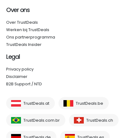
Over ons
Over TrustDeals
Werken bij TrustDeals
Ons partnerprogramma
TrustDeals Insider
Legal
Privacy policy
Disclaimer
B2B Support / NTD
TrustDeals.at
TrustDeals.be
TrustDeals.com.br
TrustDeals.ch
TrustDeals.de
TrustDeals.es