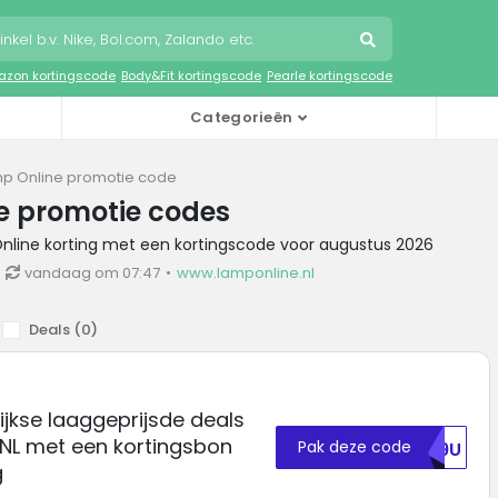
zon kortingscode
Body&Fit kortingscode
Pearle kortingscode
Categorieën
p Online promotie code
e promotie codes
Online korting met een kortingscode voor augustus 2026
vandaag om 07:47
www.lamponline.nl
Deals (
0
)
ijkse laaggeprijsde deals
 NL met een kortingsbon
Pak deze code
RU9U
g