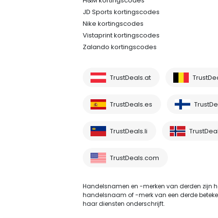
H&M kortingscodes
JD Sports kortingscodes
Nike kortingscodes
Vistaprint kortingscodes
Zalando kortingscodes
TrustDeals.at
TrustDe
TrustDeals.es
TrustDea
TrustDeals.li
TrustDea
TrustDeals.com
Handelsnamen en -merken van derden zijn he
handelsnaam of -merk van een derde betekent ni
haar diensten onderschrijft.