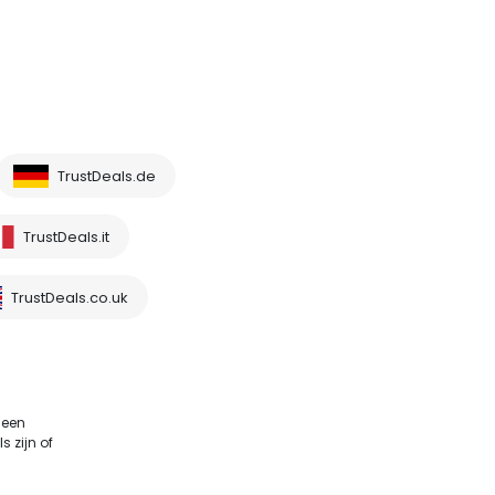
TrustDeals.de
TrustDeals.it
TrustDeals.co.uk
 een
 zijn of