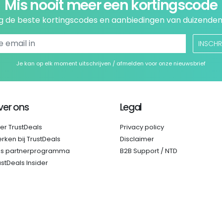
Mis nooit meer een kortingscode
 de beste kortingscodes en aanbiedingen van duizenden
INSCHR
Je kan op elk moment uitschrijven / afmelden voor onze nieuwsbrief
ver ons
Legal
er TrustDeals
Privacy policy
rken bij TrustDeals
Disclaimer
s partnerprogramma
B2B Support / NTD
ustDeals Insider