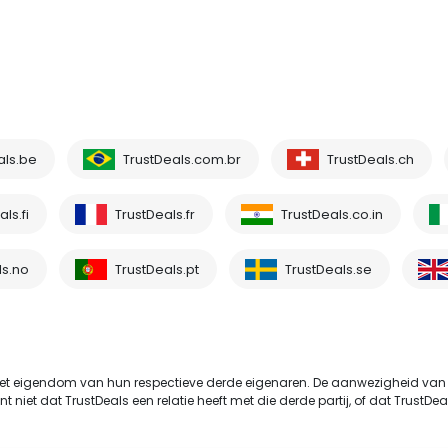
als.be
TrustDeals.com.br
TrustDeals.ch
ls.fi
TrustDeals.fr
TrustDeals.co.in
ls.no
TrustDeals.pt
TrustDeals.se
t eigendom van hun respectieve derde eigenaren. De aanwezigheid van
et dat TrustDeals een relatie heeft met die derde partij, of dat TrustDeals