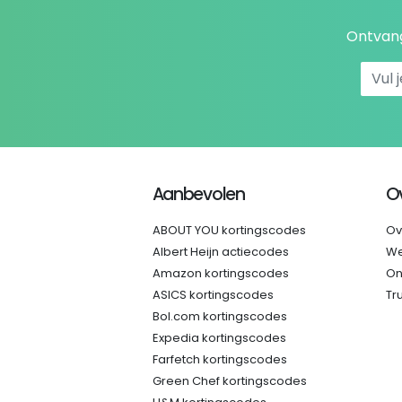
Ontvang
Aanbevolen
O
ABOUT YOU kortingscodes
Ov
Albert Heijn actiecodes
We
Amazon kortingscodes
On
ASICS kortingscodes
Tr
Bol.com kortingscodes
Expedia kortingscodes
Farfetch kortingscodes
Green Chef kortingscodes