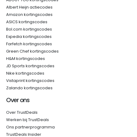
Albert Heijn actiecodes
Amazon kortingscodes
ASICS kortingscodes
Bol.com kortingscodes
Expedia kortingscodes
Farfetch kortingscodes
Green Chef kortingscodes
H&M kortingscodes
JD Sports kortingscodes
Nike kortingscodes
Vistaprint kortingscodes
Zalando kortingscodes
Over ons
Over TrustDeals
Werken bij TrustDeals
Ons partnerprogramma
TrustDeals Insider