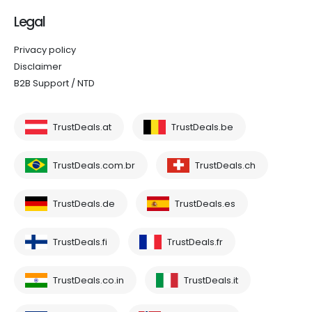
Legal
Privacy policy
Disclaimer
B2B Support / NTD
TrustDeals.at
TrustDeals.be
TrustDeals.com.br
TrustDeals.ch
TrustDeals.de
TrustDeals.es
TrustDeals.fi
TrustDeals.fr
TrustDeals.co.in
TrustDeals.it