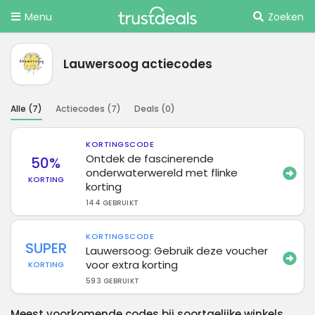
Menu
Zoeken
Lauwersoog actiecodes
Alle (
7
)
Actiecodes (
7
)
Deals (
0
)
KORTINGSCODE
Ontdek de fascinerende
50%
onderwaterwereld met flinke
KORTING
korting
144 GEBRUIKT
KORTINGSCODE
SUPER
Lauwersoog: Gebruik deze voucher
voor extra korting
KORTING
593 GEBRUIKT
Meest voorkomende codes bij soortgelijke winkels