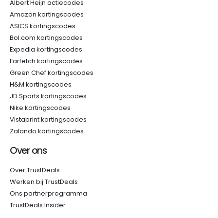
Albert Heijn actiecodes
Amazon kortingscodes
ASICS kortingscodes
Bol.com kortingscodes
Expedia kortingscodes
Farfetch kortingscodes
Green Chef kortingscodes
H&M kortingscodes
JD Sports kortingscodes
Nike kortingscodes
Vistaprint kortingscodes
Zalando kortingscodes
Over ons
Over TrustDeals
Werken bij TrustDeals
Ons partnerprogramma
TrustDeals Insider