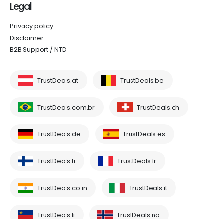
Legal
Privacy policy
Disclaimer
B2B Support / NTD
TrustDeals.at
TrustDeals.be
TrustDeals.com.br
TrustDeals.ch
TrustDeals.de
TrustDeals.es
TrustDeals.fi
TrustDeals.fr
TrustDeals.co.in
TrustDeals.it
TrustDeals.li
TrustDeals.no