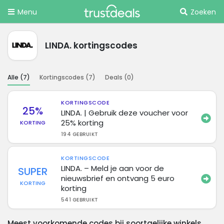
Menu
Zoeken
LINDA. kortingscodes
Alle (
7
)
Kortingscodes (
7
)
Deals (
0
)
KORTINGSCODE
25%
LINDA. | Gebruik deze voucher voor
25% korting
KORTING
194 GEBRUIKT
KORTINGSCODE
LINDA. – Meld je aan voor de
SUPER
nieuwsbrief en ontvang 5 euro
KORTING
korting
541 GEBRUIKT
Meest voorkomende codes bij soortgelijke winkels