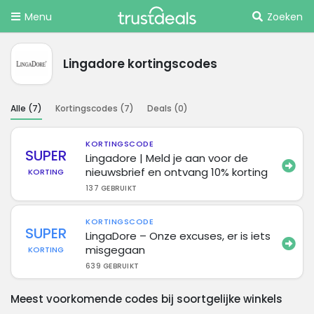
Menu
Zoeken
Lingadore kortingscodes
Alle (
7
)
Kortingscodes (
7
)
Deals (
0
)
KORTINGSCODE
SUPER
Lingadore | Meld je aan voor de
nieuwsbrief en ontvang 10% korting
KORTING
137 GEBRUIKT
KORTINGSCODE
SUPER
LingaDore – Onze excuses, er is iets
misgegaan
KORTING
639 GEBRUIKT
Meest voorkomende codes bij soortgelijke winkels