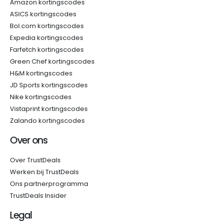
Amazon kortingscodes
ASICS kortingscodes
Bol.com kortingscodes
Expedia kortingscodes
Farfetch kortingscodes
Green Chef kortingscodes
H&M kortingscodes
JD Sports kortingscodes
Nike kortingscodes
Vistaprint kortingscodes
Zalando kortingscodes
Over ons
Over TrustDeals
Werken bij TrustDeals
Ons partnerprogramma
TrustDeals Insider
Legal