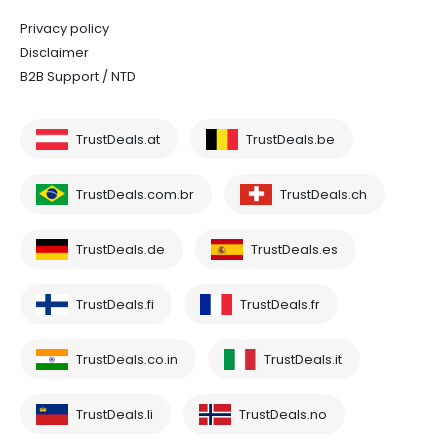
Privacy policy
Disclaimer
B2B Support / NTD
TrustDeals.at
TrustDeals.be
TrustDeals.com.br
TrustDeals.ch
TrustDeals.de
TrustDeals.es
TrustDeals.fi
TrustDeals.fr
TrustDeals.co.in
TrustDeals.it
TrustDeals.li
TrustDeals.no