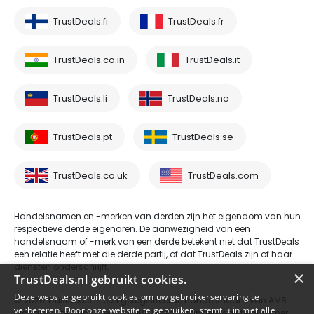
TrustDeals.fi
TrustDeals.fr
TrustDeals.co.in
TrustDeals.it
TrustDeals.li
TrustDeals.no
TrustDeals.pt
TrustDeals.se
TrustDeals.co.uk
TrustDeals.com
Handelsnamen en -merken van derden zijn het eigendom van hun
respectieve derde eigenaren. De aanwezigheid van een
handelsnaam of -merk van een derde betekent niet dat TrustDeals
een relatie heeft met die derde partij, of dat TrustDeals zijn of haar
diensten onderschrijft.
×
TrustDeals.nl gebruikt cookies.
Deze website gebruikt cookies om uw gebruikerservaring te
© 2026 TrustDeals is een geregistreerde handelsnaam van AMS
verbeteren. Door onze website te gebruiken, stemt u in met alle
Digital B.V. te Oud Laren 1, 1251BL, Laren - handelsregisternummer