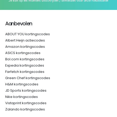
Je kan op elk moment uitschrijven / afmelden voor onze nieuwsbrief
Aanbevolen
ABOUT YOU kortingscodes
Albert Heijn actiecodes
Amazon kortingscodes
ASICS kortingscodes
Bol.com kortingscodes
Expedia kortingscodes
Farfetch kortingscodes
Green Chef kortingscodes
H&M kortingscodes
JD Sports kortingscodes
Nike kortingscodes
Vistaprint kortingscodes
Zalando kortingscodes