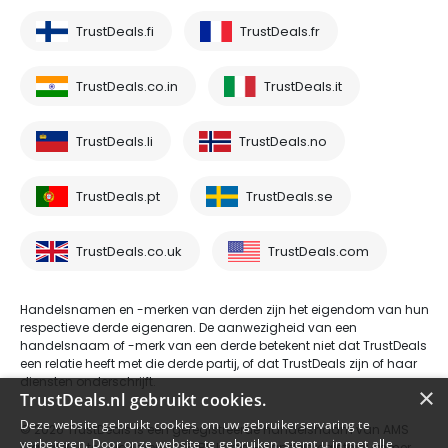
TrustDeals.fi
TrustDeals.fr
TrustDeals.co.in
TrustDeals.it
TrustDeals.li
TrustDeals.no
TrustDeals.pt
TrustDeals.se
TrustDeals.co.uk
TrustDeals.com
Handelsnamen en -merken van derden zijn het eigendom van hun
respectieve derde eigenaren. De aanwezigheid van een
handelsnaam of -merk van een derde betekent niet dat TrustDeals
een relatie heeft met die derde partij, of dat TrustDeals zijn of haar
diensten onderschrijft.
×
TrustDeals.nl gebruikt cookies.
Deze website gebruikt cookies om uw gebruikerservaring te
© 2026 TrustDeals is een geregistreerde handelsnaam van AMS
verbeteren. Door onze website te gebruiken, stemt u in met alle
Digital B.V. te Oud Laren 1, 1251BL, Laren - handelsregisternummer