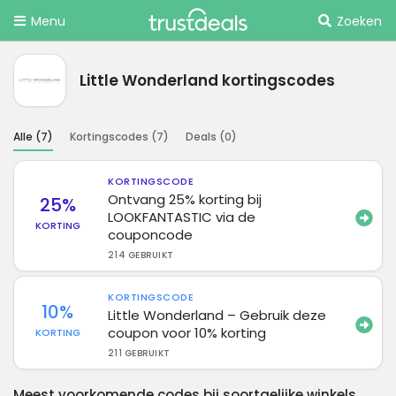
Menu
Zoeken
Little Wonderland kortingscodes
Alle (
7
)
Kortingscodes (
7
)
Deals (
0
)
KORTINGSCODE
Ontvang 25% korting bij
25%
LOOKFANTASTIC via de
KORTING
couponcode
214 GEBRUIKT
KORTINGSCODE
10%
Little Wonderland – Gebruik deze
coupon voor 10% korting
KORTING
211 GEBRUIKT
Meest voorkomende codes bij soortgelijke winkels