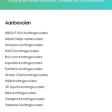
Je kan op elk moment uitschrijven / afmelden voor onze nieuwsbrief
Aanbevolen
ABOUT YOU kortingscodes
Albert Heijn actiecodes
Amazon kortingscodes
ASICS kortingscodes
Bol.com kortingscodes
Expedia kortingscodes
Farfetch kortingscodes
Green Chef kortingscodes
H&M kortingscodes
JD Sports kortingscodes
Nike kortingscodes
Vistaprint kortingscodes
Zalando kortingscodes