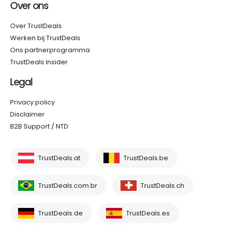
Over ons
Over TrustDeals
Werken bij TrustDeals
Ons partnerprogramma
TrustDeals Insider
Legal
Privacy policy
Disclaimer
B2B Support / NTD
TrustDeals.at
TrustDeals.be
TrustDeals.com.br
TrustDeals.ch
TrustDeals.de
TrustDeals.es