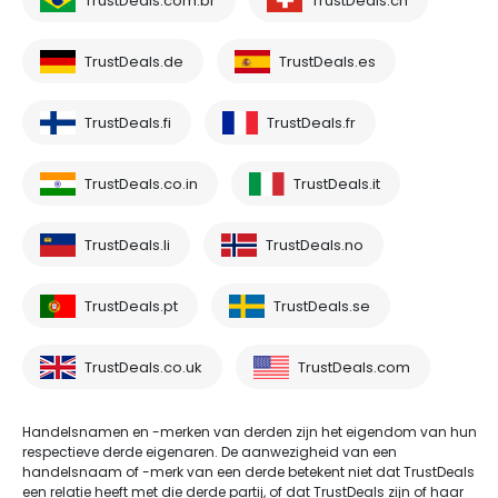
TrustDeals.com.br
TrustDeals.ch
TrustDeals.de
TrustDeals.es
TrustDeals.fi
TrustDeals.fr
TrustDeals.co.in
TrustDeals.it
TrustDeals.li
TrustDeals.no
TrustDeals.pt
TrustDeals.se
TrustDeals.co.uk
TrustDeals.com
Handelsnamen en -merken van derden zijn het eigendom van hun
respectieve derde eigenaren. De aanwezigheid van een
handelsnaam of -merk van een derde betekent niet dat TrustDeals
een relatie heeft met die derde partij, of dat TrustDeals zijn of haar