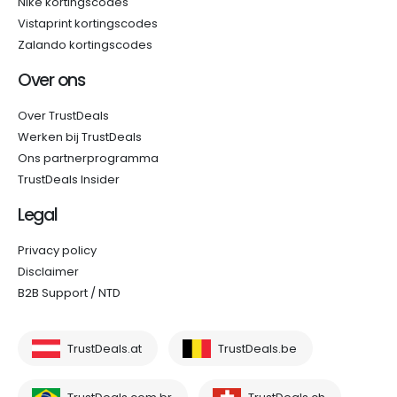
Nike kortingscodes
Vistaprint kortingscodes
Zalando kortingscodes
Over ons
Over TrustDeals
Werken bij TrustDeals
Ons partnerprogramma
TrustDeals Insider
Legal
Privacy policy
Disclaimer
B2B Support / NTD
TrustDeals.at
TrustDeals.be