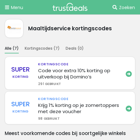
Menu
Zoeken
Maaltijdservice kortingscodes
Alle (
7
)
Kortingscodes (
7
)
Deals (
0
)
KORTINGSCODE
SUPER
Code voor extra 10% korting op
uitverkoop bij Domino’s
KORTING
291 GEBRUIKT
KORTINGSCODE
SUPER
Krijg 1% korting op je zomertoppers
met deze voucher
KORTING
98 GEBRUIKT
Meest voorkomende codes bij soortgelijke winkels