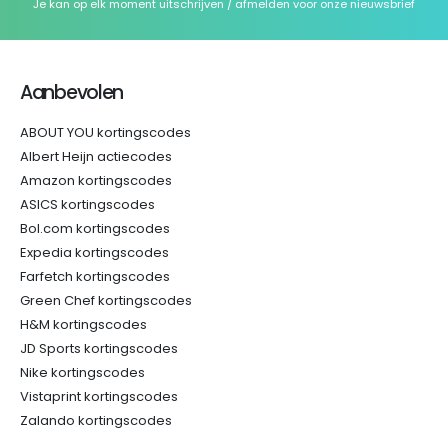
Je kan op elk moment uitschrijven / afmelden voor onze nieuwsbrief
Aanbevolen
ABOUT YOU kortingscodes
Albert Heijn actiecodes
Amazon kortingscodes
ASICS kortingscodes
Bol.com kortingscodes
Expedia kortingscodes
Farfetch kortingscodes
Green Chef kortingscodes
H&M kortingscodes
JD Sports kortingscodes
Nike kortingscodes
Vistaprint kortingscodes
Zalando kortingscodes