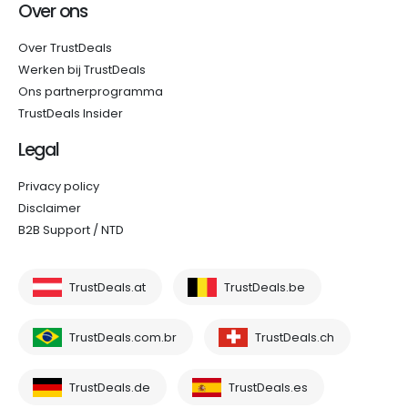
Over ons
Over TrustDeals
Werken bij TrustDeals
Ons partnerprogramma
TrustDeals Insider
Legal
Privacy policy
Disclaimer
B2B Support / NTD
TrustDeals.at
TrustDeals.be
TrustDeals.com.br
TrustDeals.ch
TrustDeals.de
TrustDeals.es