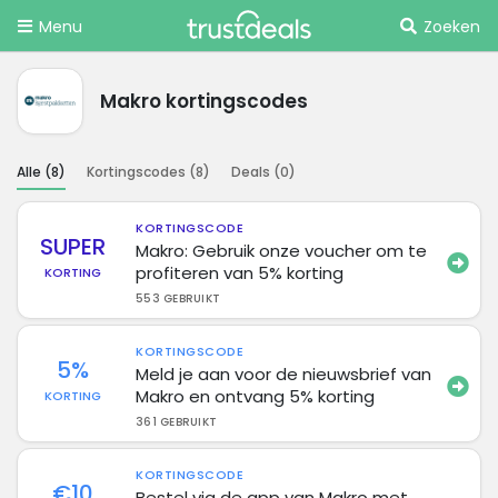
Menu
Zoeken
Makro kortingscodes
Alle (
8
)
Kortingscodes (
8
)
Deals (
0
)
KORTINGSCODE
SUPER
Makro: Gebruik onze voucher om te
profiteren van 5% korting
KORTING
553 GEBRUIKT
KORTINGSCODE
5%
Meld je aan voor de nieuwsbrief van
Makro en ontvang 5% korting
KORTING
361 GEBRUIKT
KORTINGSCODE
€10
Bestel via de app van Makro met