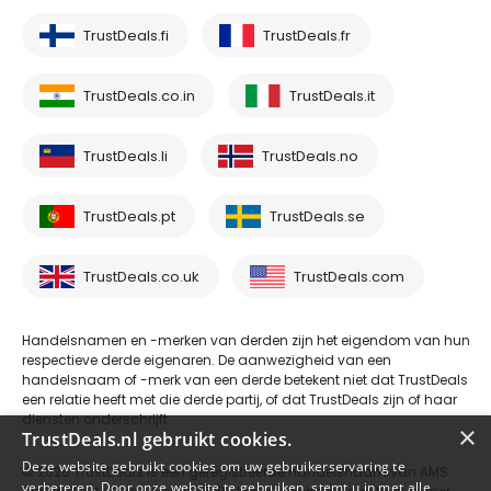
TrustDeals.fi
TrustDeals.fr
TrustDeals.co.in
TrustDeals.it
TrustDeals.li
TrustDeals.no
TrustDeals.pt
TrustDeals.se
TrustDeals.co.uk
TrustDeals.com
Handelsnamen en -merken van derden zijn het eigendom van hun
respectieve derde eigenaren. De aanwezigheid van een
handelsnaam of -merk van een derde betekent niet dat TrustDeals
een relatie heeft met die derde partij, of dat TrustDeals zijn of haar
diensten onderschrijft.
×
TrustDeals.nl gebruikt cookies.
Deze website gebruikt cookies om uw gebruikerservaring te
© 2026 TrustDeals is een geregistreerde handelsnaam van AMS
verbeteren. Door onze website te gebruiken, stemt u in met alle