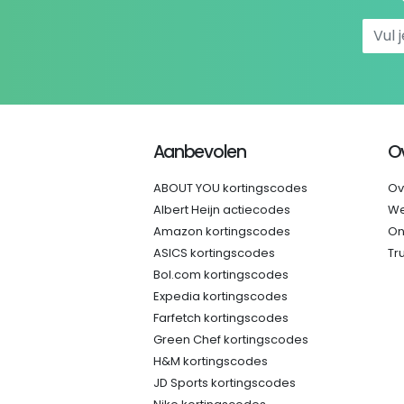
Aanbevolen
O
ABOUT YOU kortingscodes
Ov
Albert Heijn actiecodes
We
Amazon kortingscodes
On
ASICS kortingscodes
Tr
Bol.com kortingscodes
Expedia kortingscodes
Farfetch kortingscodes
Green Chef kortingscodes
H&M kortingscodes
JD Sports kortingscodes