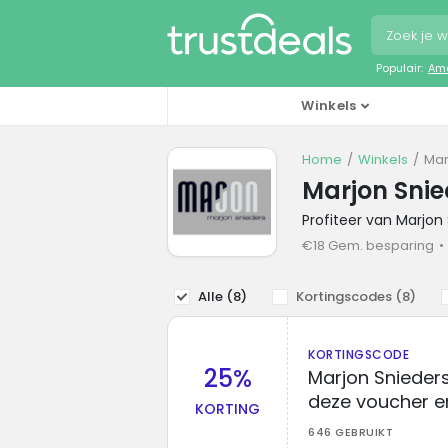
Populair:
Ama
Winkels
Home
Winkels
Mar
Marjon Snie
Profiteer van Marjo
€18 Gem. besparing
Alle (
8
)
Kortingscodes (
8
)
KORTINGSCODE
25%
Marjon Snieder
deze voucher en
KORTING
646 GEBRUIKT