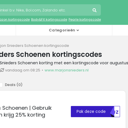
zon kortingscode
Body&Fit kortingscode
Pearle kortingscode
Categorieën
jon Snieders Schoenen kortingscode
ders Schoenen kortingscodes
n Snieders Schoenen korting met een kortingscode voor augustu
vandaag om 08:25
www.marjonsnieders.nl
Deals (
0
)
s Schoenen | Gebruik
Pak deze code
NTJZ
 krijg 25% korting