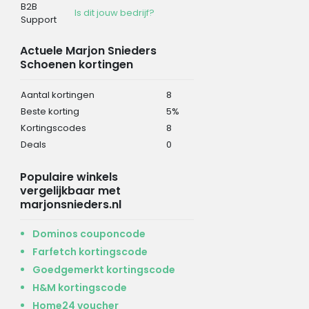
B2B
Is dit jouw bedrijf?
Support
Actuele Marjon Snieders
Schoenen kortingen
Aantal kortingen
8
Beste korting
5%
Kortingscodes
8
Deals
0
Populaire winkels
vergelijkbaar met
marjonsnieders.nl
Dominos couponcode
Farfetch kortingscode
Goedgemerkt kortingscode
H&M kortingscode
Home24 voucher