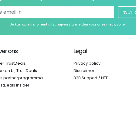
INSCHR
Je kan op elk moment uitschrijven / afmelden voor onze nieuwsbrief
ver ons
Legal
er TrustDeals
Privacy policy
rken bij TrustDeals
Disclaimer
s partnerprogramma
B2B Support / NTD
ustDeals Insider