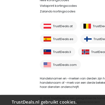
Nike kortingscodes
Vistaprint kortingscodes
Zalando kortingscodes
TrustDeals.at
TrustDe
TrustDeals.es
TrustDea
TrustDeals.li
TrustDea
TrustDeals.com
Handelsnamen en -merken van derden zijn he
handelsnaam of -merk van een derde betekent ni
haar diensten onderschrijft.
© 2026 TrustDeals is een geregistreerde hand
TrustDeals.nl gebruikt cookies.
80264174 - btw-nummer NL861609360B01