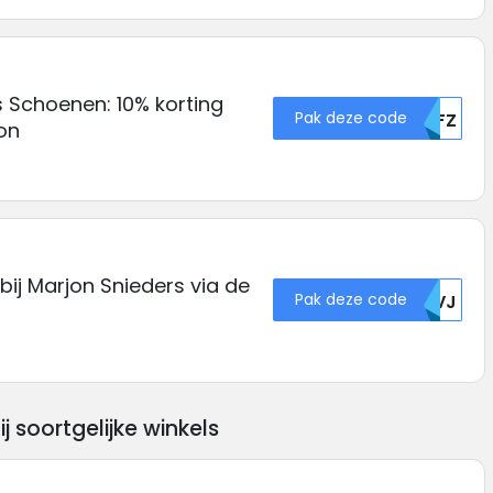
 Schoenen: 10% korting
Pak deze code
MDFZ
on
 bij Marjon Snieders via de
Pak deze code
RKVJ
soortgelijke winkels