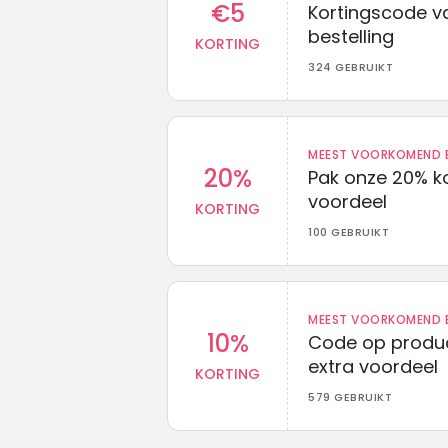
€5
Kortingscode va
bestelling
KORTING
324 GEBRUIKT
MEEST VOORKOMEND B
20%
Pak onze 20% k
voordeel
KORTING
100 GEBRUIKT
MEEST VOORKOMEND B
10%
Code op produc
extra voordeel
KORTING
579 GEBRUIKT