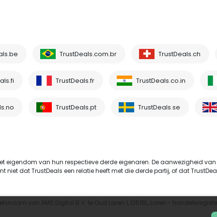
als.be
TrustDeals.com.br
TrustDeals.ch
ls.fi
TrustDeals.fr
TrustDeals.co.in
ls.no
TrustDeals.pt
TrustDeals.se
t eigendom van hun respectieve derde eigenaren. De aanwezigheid van
et dat TrustDeals een relatie heeft met die derde partij, of dat TrustDeals
elsnaam van AMS Digital B.V. te Oud Laren 1, 1251BL, Laren - handelsregi