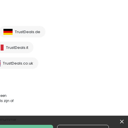
TrustDeals.de
TrustDeals.it
TrustDeals.co.uk
 een
 zijn of
×
sternummer