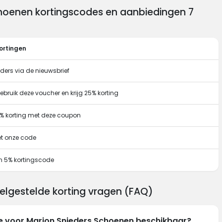
choenen kortingscodes en aanbiedingen 7
ortingen
eders via de nieuwsbrief
bruik deze voucher en krijg 25% korting
0% korting met deze coupon
et onze code
n 5% kortingscode
elgestelde korting vragen (FAQ)
de voor Marjon Snieders Schoenen beschikbaar?