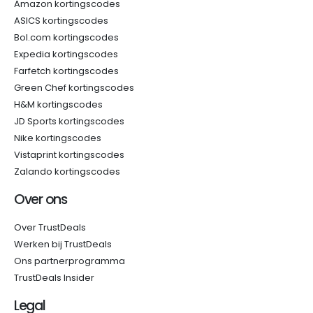
Amazon kortingscodes
ASICS kortingscodes
Bol.com kortingscodes
Expedia kortingscodes
Farfetch kortingscodes
Green Chef kortingscodes
H&M kortingscodes
JD Sports kortingscodes
Nike kortingscodes
Vistaprint kortingscodes
Zalando kortingscodes
Over ons
Over TrustDeals
Werken bij TrustDeals
Ons partnerprogramma
TrustDeals Insider
Legal