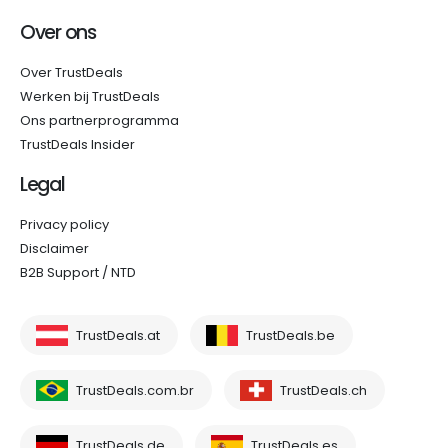
Over ons
Over TrustDeals
Werken bij TrustDeals
Ons partnerprogramma
TrustDeals Insider
Legal
Privacy policy
Disclaimer
B2B Support / NTD
TrustDeals.at
TrustDeals.be
TrustDeals.com.br
TrustDeals.ch
TrustDeals.de
TrustDeals.es