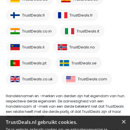
TrustDeals.fi
TrustDeals.fr
TrustDeals.co.in
TrustDeals.it
TrustDeals.li
TrustDeals.no
TrustDeals.pt
TrustDeals.se
TrustDeals.co.uk
TrustDeals.com
Handelsnamen en -merken van derden zijn het eigendom van hun
respectieve derde eigenaren. De aanwezigheid van een
handelsnaam of -merk van een derde betekent niet dat TrustDeals
een relatie heeft met die derde partij, of dat TrustDeals zijn of haar
diensten onderschrijft.
×
TrustDeals.nl gebruikt cookies.
Deze website gebruikt cookies om uw gebruikerservaring te