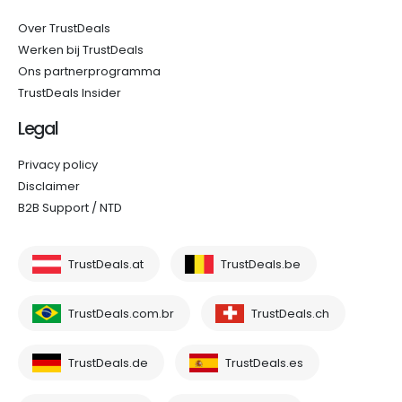
Over TrustDeals
Werken bij TrustDeals
Ons partnerprogramma
TrustDeals Insider
Legal
Privacy policy
Disclaimer
B2B Support / NTD
TrustDeals.at
TrustDeals.be
TrustDeals.com.br
TrustDeals.ch
TrustDeals.de
TrustDeals.es