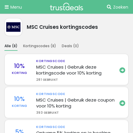
Menu
Zoeken
MSC Cruises kortingscodes
Alle (
8
)
Kortingscodes (
8
)
Deals (
0
)
KORTINGSCODE
10%
MSC Cruises | Gebruik deze
kortingscode voor 10% korting
KORTING
281 GEBRUIKT
KORTINGSCODE
10%
MSC Cruises | Gebruik deze coupon
voor 10% korting
KORTING
393 GEBRUIKT
KORTINGSCODE
5%
Ontvang 5% korting op je boeking