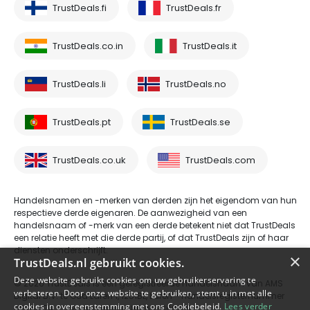
TrustDeals.fi
TrustDeals.fr
TrustDeals.co.in
TrustDeals.it
TrustDeals.li
TrustDeals.no
TrustDeals.pt
TrustDeals.se
TrustDeals.co.uk
TrustDeals.com
Handelsnamen en -merken van derden zijn het eigendom van hun
respectieve derde eigenaren. De aanwezigheid van een
handelsnaam of -merk van een derde betekent niet dat TrustDeals
een relatie heeft met die derde partij, of dat TrustDeals zijn of haar
diensten onderschrijft.
×
TrustDeals.nl gebruikt cookies.
Deze website gebruikt cookies om uw gebruikerservaring te
© 2026 TrustDeals is een geregistreerde handelsnaam van AMS
verbeteren. Door onze website te gebruiken, stemt u in met alle
Digital B.V. te Oud Laren 1, 1251BL, Laren - handelsregisternummer
cookies in overeenstemming met ons Cookiebeleid.
Lees verder
80264174 - btw-nummer NL861609360B01