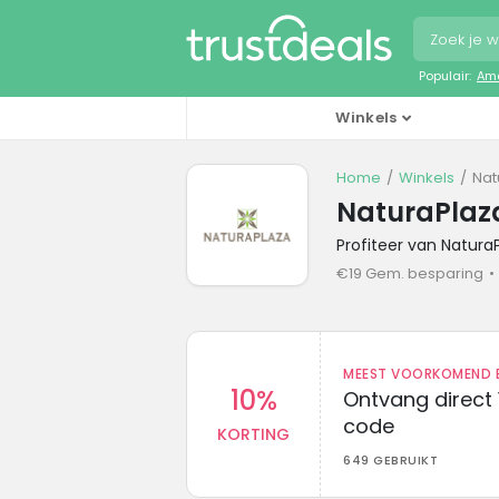
Populair:
Ama
Winkels
Home
Winkels
Nat
NaturaPlaz
Profiteer van Natura
€19 Gem. besparing
MEEST VOORKOMEND B
10%
Ontvang direct 
code
KORTING
649 GEBRUIKT