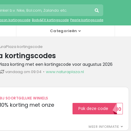
zon kortingscode
Body&Fit kortingscode
Pearle kortingscode
Categorieën
uraPlaza kortingscode
a kortingscodes
Plaza korting met een kortingscode voor augustus 2026
vandaag om 09:04
www.naturaplaza.nl
IJ SOORTGELIJKE WINKELS
10% korting met onze
Pak deze code
EXTRA10
MEER INFORMATIE