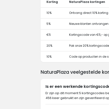
Korting
NaturaPlaza kortingen
10%
Ontvang direct 10% kortin
5%
Nieuwe klanten ontvangen
€5
Kortingscode van €5,- op j
20%
Pak onze 20% kortingscode
10%
Code op producten in de s
NaturaPlaza veelgestelde ko
Is er een werkende kortingsco
Er zijn op dit moment 5 kortingscodes b
456 keer gebruikt en zijn geverifieerd o