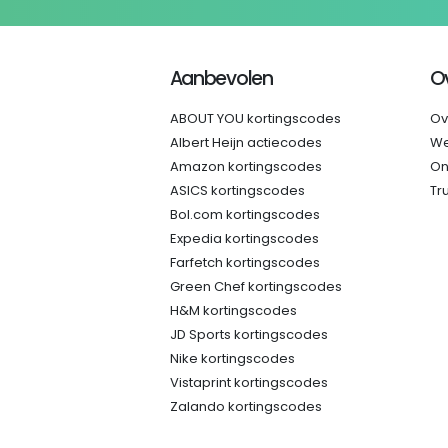
Aanbevolen
O
ABOUT YOU kortingscodes
Ov
Albert Heijn actiecodes
We
Amazon kortingscodes
On
ASICS kortingscodes
Tr
Bol.com kortingscodes
Expedia kortingscodes
Farfetch kortingscodes
Green Chef kortingscodes
H&M kortingscodes
JD Sports kortingscodes
Nike kortingscodes
Vistaprint kortingscodes
Zalando kortingscodes