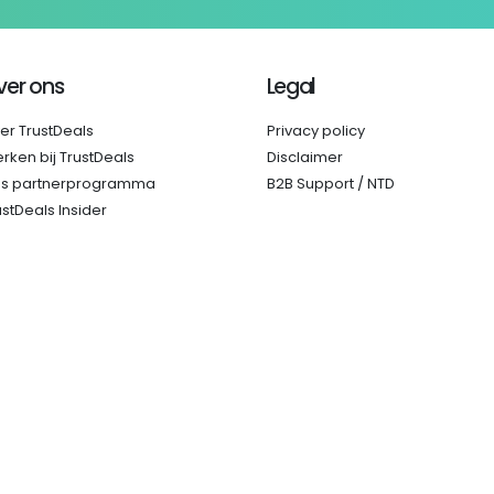
ver ons
Legal
er TrustDeals
Privacy policy
rken bij TrustDeals
Disclaimer
s partnerprogramma
B2B Support / NTD
ustDeals Insider