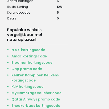
Aantal kortingen
5
Beste korting
10%
Kortingscodes
5
Deals
0
Populaire winkels
vergelijkbaar met
naturaplaza.nl
a.s.r. kortingscode
Amac kortingscode
Bloomon kortingscode
Gap promo code
Keuken Kampioen Keukens
kortingscode
KLM kortingscode
My Nametags voucher code
Qatar Airways promo code
Sneakerbaas kortingscode