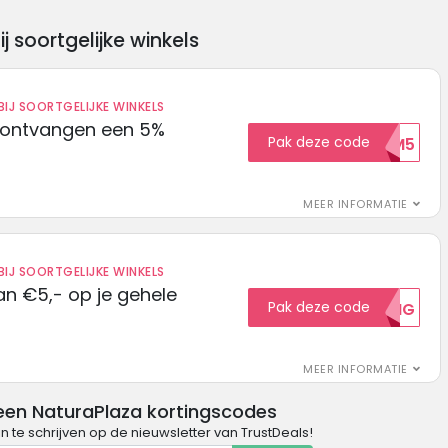
soortgelijke winkels
IJ SOORTGELIJKE WINKELS
 ontvangen een 5%
Pak deze code
WELKOM5
MEER INFORMATIE
IJ SOORTGELIJKE WINKELS
n €5,- op je gehele
Pak deze code
5KORTING
MEER INFORMATIE
een NaturaPlaza kortingscodes
in te schrijven op de nieuwsletter van TrustDeals!