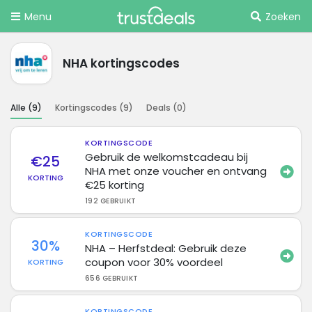
Menu
Zoeken
NHA kortingscodes
Alle (
9
)
Kortingscodes (
9
)
Deals (
0
)
KORTINGSCODE
Gebruik de welkomstcadeau bij
€25
NHA met onze voucher en ontvang
KORTING
€25 korting
192 GEBRUIKT
KORTINGSCODE
30%
NHA – Herfstdeal: Gebruik deze
coupon voor 30% voordeel
KORTING
656 GEBRUIKT
KORTINGSCODE