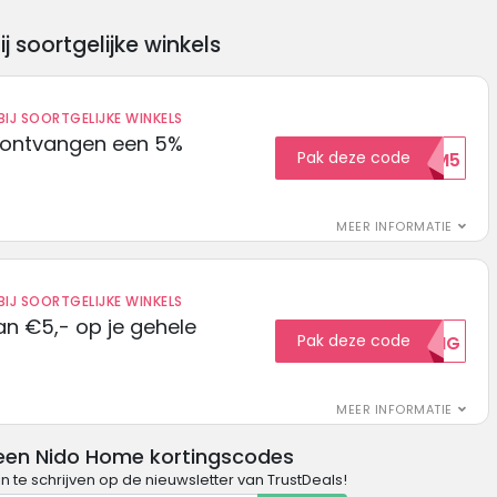
soortgelijke winkels
IJ SOORTGELIJKE WINKELS
 ontvangen een 5%
Pak deze code
WELKOM5
MEER INFORMATIE
IJ SOORTGELIJKE WINKELS
n €5,- op je gehele
Pak deze code
5KORTING
MEER INFORMATIE
een Nido Home kortingscodes
in te schrijven op de nieuwsletter van TrustDeals!