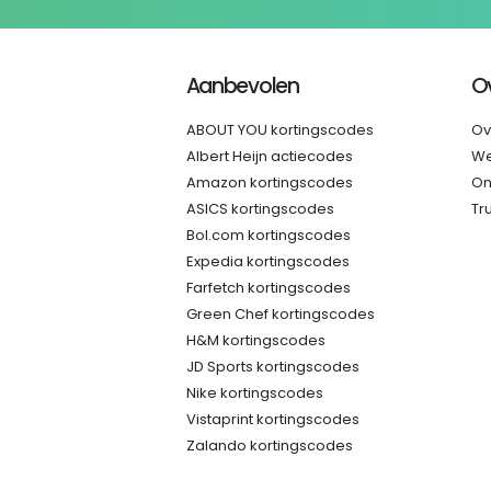
Aanbevolen
O
ABOUT YOU kortingscodes
Ov
Albert Heijn actiecodes
We
Amazon kortingscodes
On
ASICS kortingscodes
Tr
Bol.com kortingscodes
Expedia kortingscodes
Farfetch kortingscodes
Green Chef kortingscodes
H&M kortingscodes
JD Sports kortingscodes
Nike kortingscodes
Vistaprint kortingscodes
Zalando kortingscodes