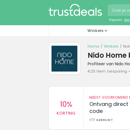
Populair:
Ama
Winkels
Home
Winkels
Nid
Nido Home 
Profiteer van Nido 
€25 Gem. besparing
MEEST VOORKOMEND B
10%
Ontvang direct 
code
KORTING
177 GEBRUIKT