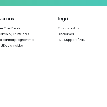
ver ons
Legal
er TrustDeals
Privacy policy
rken bij TrustDeals
Disclaimer
s partnerprogramma
B2B Support / NTD
ustDeals Insider