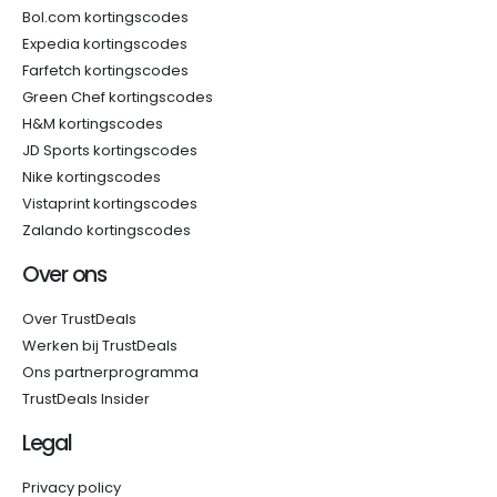
Bol.com kortingscodes
Expedia kortingscodes
Farfetch kortingscodes
Green Chef kortingscodes
H&M kortingscodes
JD Sports kortingscodes
Nike kortingscodes
Vistaprint kortingscodes
Zalando kortingscodes
Over ons
Over TrustDeals
Werken bij TrustDeals
Ons partnerprogramma
TrustDeals Insider
Legal
Privacy policy