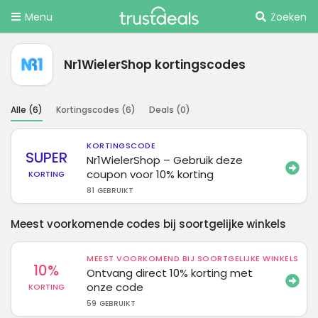
Menu
Zoeken
Nr1WielerShop kortingscodes
Alle (
6
)
Kortingscodes (
6
)
Deals (
0
)
KORTINGSCODE
SUPER
Nr1WielerShop – Gebruik deze
coupon voor 10% korting
KORTING
81 GEBRUIKT
Meest voorkomende codes bij soortgelijke winkels
MEEST VOORKOMEND BIJ SOORTGELIJKE WINKELS
10%
Ontvang direct 10% korting met
onze code
KORTING
59 GEBRUIKT