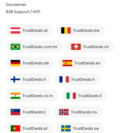
Disclaimer
B2B Support / NTD
TrustDeals.at
TrustDeals.be
TrustDeals.com.br
TrustDeals.ch
TrustDeals.de
TrustDeals.es
TrustDeals.fi
TrustDeals.fr
TrustDeals.co.in
TrustDeals.it
TrustDeals.li
TrustDeals.no
TrustDeals.pt
TrustDeals.se