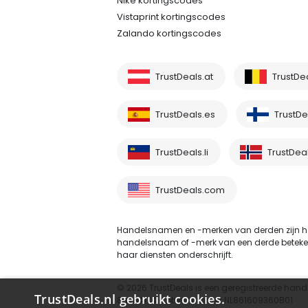
Nike kortingscodes
Vistaprint kortingscodes
Zalando kortingscodes
TrustDeals.at
TrustDe
TrustDeals.es
TrustDea
TrustDeals.li
TrustDea
TrustDeals.com
Handelsnamen en -merken van derden zijn he
handelsnaam of -merk van een derde betekent ni
haar diensten onderschrijft.
© 2026 TrustDeals is een geregistreerde hand
TrustDeals.nl gebruikt cookies.
80264174 - btw-nummer NL861609360B01