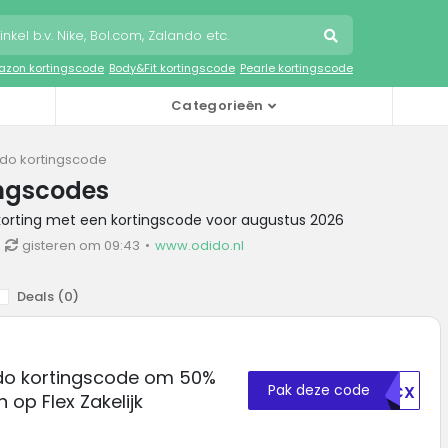
zon kortingscode
Body&Fit kortingscode
Pearle kortingscode
Categorieën
do kortingscode
ingscodes
 korting met een kortingscode voor augustus 2026
gisteren om 09:43
www.odido.nl
Deals (
0
)
do kortingscode om 50%
Pak deze code
MDCX
n op Flex Zakelijk