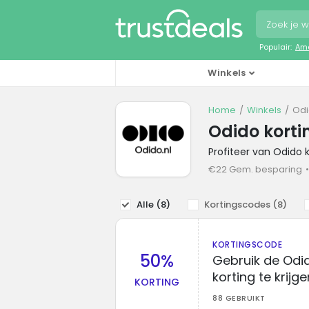
Populair:
Ama
Winkels
Home
Winkels
Odi
Odido kort
Profiteer van Odido
€22 Gem. besparing
Alle (
8
)
Kortingscodes (
8
)
KORTINGSCODE
50%
Gebruik de Odi
korting te krijge
KORTING
88 GEBRUIKT