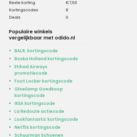
Beste korting
€7,50
Kortingscodes
8
Deals
0
Populaire winkels
vergelijkbaar met odido.nl
BALR. kortingscode
Boska Holland kortingscode
Etihad Airways
promotiecode
Foot Locker kortingscode
Gloeilamp Goedkoop
kortingscode
IKEA kortingscode
La Redoute actiecode
Lookfantastic kortingscode
Netflix kortingscode
Schuurman Schoenen