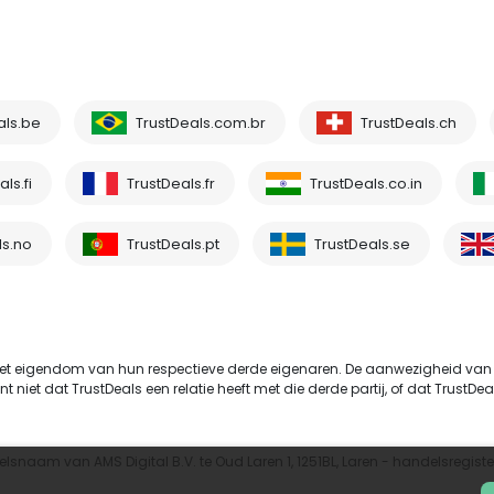
als.be
TrustDeals.com.br
TrustDeals.ch
ls.fi
TrustDeals.fr
TrustDeals.co.in
ls.no
TrustDeals.pt
TrustDeals.se
t eigendom van hun respectieve derde eigenaren. De aanwezigheid van
et dat TrustDeals een relatie heeft met die derde partij, of dat TrustDeals
elsnaam van AMS Digital B.V. te Oud Laren 1, 1251BL, Laren - handelsregi