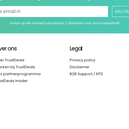
INSCHR
Je kan op elk moment uitschrijven / afmelden voor onze nieuwsbrief
ver ons
Legal
er TrustDeals
Privacy policy
rken bij TrustDeals
Disclaimer
s partnerprogramma
B2B Support / NTD
ustDeals Insider