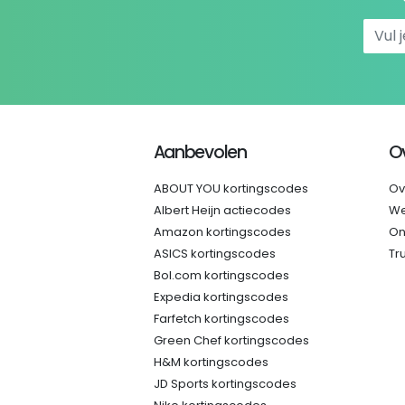
Aanbevolen
O
ABOUT YOU kortingscodes
Ov
Albert Heijn actiecodes
We
Amazon kortingscodes
On
ASICS kortingscodes
Tr
Bol.com kortingscodes
Expedia kortingscodes
Farfetch kortingscodes
Green Chef kortingscodes
H&M kortingscodes
JD Sports kortingscodes