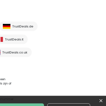
TrustDeals.de
TrustDeals.it
TrustDeals.co.uk
 een
 zijn of
×
sternummer