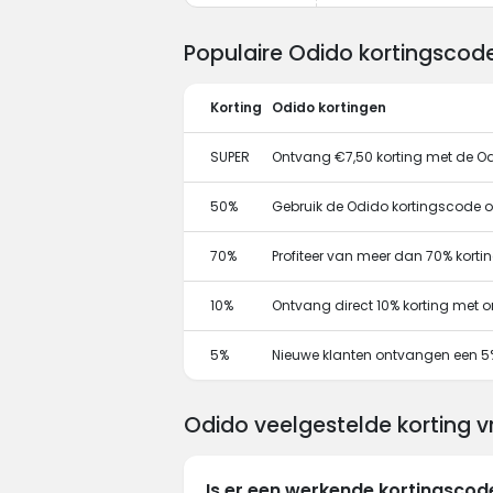
Populaire Odido kortingscod
Korting
Odido kortingen
SUPER
Ontvang €7,50 korting met de O
50%
Gebruik de Odido kortingscode om 
70%
Profiteer van meer dan 70% kort
10%
Ontvang direct 10% korting met 
5%
Nieuwe klanten ontvangen een 5
Odido veelgestelde korting 
Is er een werkende kortingsco