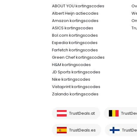
ABOUT YOU kortingscodes
Ov
Albert Heijn actiecodes
We
Amazon kortingscodes
On
ASICS kortingscodes
Tr
Bol.com kortingscodes
Expedia kortingscodes
Farfetch kortingscodes
Green Chef kortingscodes
H&M kortingscodes
JD Sports kortingscodes
Nike kortingscodes
Vistaprint kortingscodes
Zalando kortingscodes
TrustDeals.at
TrustDe
TrustDeals.es
TrustDea