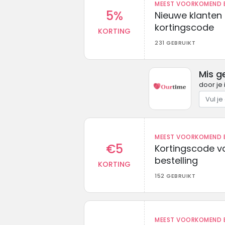
MEEST VOORKOMEND B
5%
Nieuwe klanten
kortingscode
KORTING
231 GEBRUIKT
Mis g
door je 
MEEST VOORKOMEND B
€5
Kortingscode va
bestelling
KORTING
152 GEBRUIKT
MEEST VOORKOMEND B