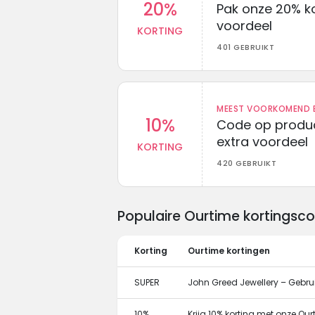
20%
Pak onze 20% k
voordeel
KORTING
401 GEBRUIKT
MEEST VOORKOMEND B
10%
Code op produc
extra voordeel
KORTING
420 GEBRUIKT
Populaire Ourtime kortingsc
Korting
Ourtime kortingen
SUPER
John Greed Jewellery – Gebru
10%
Krijg 10% korting met onze Ou