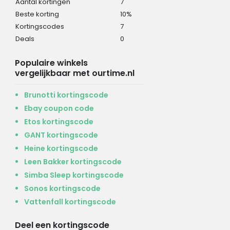
Aantal kortingen
7
Beste korting
10%
Kortingscodes
7
Deals
0
Populaire winkels
vergelijkbaar met ourtime.nl
Brunotti kortingscode
Ebay coupon code
Etos kortingscode
GANT kortingscode
Heine kortingscode
Leen Bakker kortingscode
Simba Sleep kortingscode
Sonos kortingscode
Vattenfall kortingscode
Deel een kortingscode