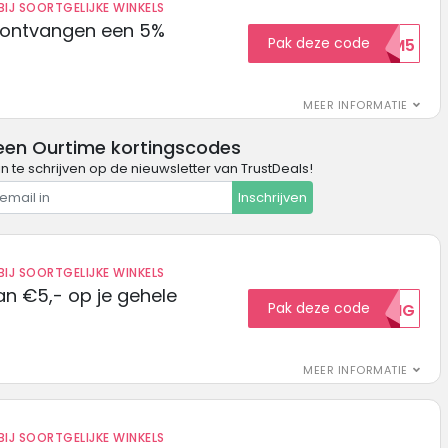
IJ SOORTGELIJKE WINKELS
 ontvangen een 5%
Pak deze code
WELKOM5
MEER INFORMATIE
een Ourtime kortingscodes
in te schrijven op de nieuwsletter van TrustDeals!
Inschrijven
IJ SOORTGELIJKE WINKELS
n €5,- op je gehele
Pak deze code
5KORTING
MEER INFORMATIE
IJ SOORTGELIJKE WINKELS