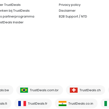
er TrustDeals
Privacy policy
rken bij TrustDeals
Disclaimer
s partnerprogramma
B2B Support / NTD
ustDeals Insider
als.be
TrustDeals.com.br
TrustDeals.ch
ls.fi
TrustDeals.fr
TrustDeals.co.in