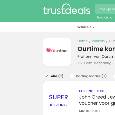
Populair:
Ama
Winkels
Home
Winkels
Our
Ourtime ko
Profiteer van Ourti
€21 Gem. besparing
Alle (
7
)
Kortingscodes (
7
)
KORTINGSCODE
SUPER
John Greed Jew
voucher voor gr
KORTING
582 GEBRUIKT