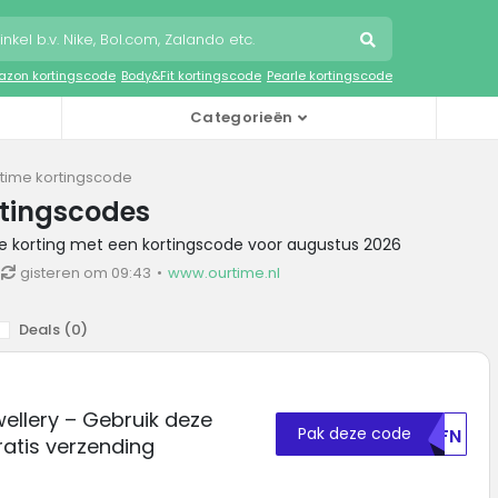
zon kortingscode
Body&Fit kortingscode
Pearle kortingscode
Categorieën
time kortingscode
rtingscodes
me korting met een kortingscode voor augustus 2026
gisteren om 09:43
www.ourtime.nl
Deals (
0
)
ellery – Gebruik deze
Pak deze code
U0FN
atis verzending