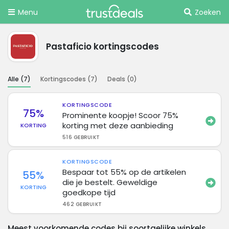
Menu
Zoeken
Pastaficio kortingscodes
Alle (
7
)
Kortingscodes (
7
)
Deals (
0
)
KORTINGSCODE
75%
Prominente koopje! Scoor 75%
korting met deze aanbieding
KORTING
516 GEBRUIKT
KORTINGSCODE
Bespaar tot 55% op de artikelen
55%
die je bestelt. Geweldige
KORTING
goedkope tijd
462 GEBRUIKT
Meest voorkomende codes bij soortgelijke winkels