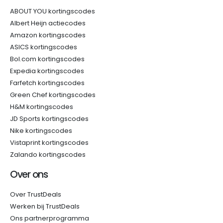
ABOUT YOU kortingscodes
Albert Heijn actiecodes
Amazon kortingscodes
ASICS kortingscodes
Bol.com kortingscodes
Expedia kortingscodes
Farfetch kortingscodes
Green Chef kortingscodes
H&M kortingscodes
JD Sports kortingscodes
Nike kortingscodes
Vistaprint kortingscodes
Zalando kortingscodes
Over ons
Over TrustDeals
Werken bij TrustDeals
Ons partnerprogramma