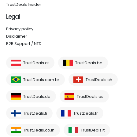
TrustDeals Insider
Legal
Privacy policy
Disclaimer
B2B Support / NTD
TrustDeals.at
TrustDeals.be
TrustDeals.com.br
TrustDeals.ch
TrustDeals.de
TrustDeals.es
TrustDeals.fi
TrustDeals.fr
TrustDeals.co.in
TrustDeals.it