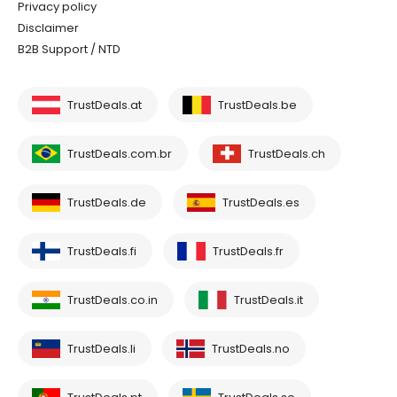
Privacy policy
Disclaimer
B2B Support / NTD
TrustDeals.at
TrustDeals.be
TrustDeals.com.br
TrustDeals.ch
TrustDeals.de
TrustDeals.es
TrustDeals.fi
TrustDeals.fr
TrustDeals.co.in
TrustDeals.it
TrustDeals.li
TrustDeals.no