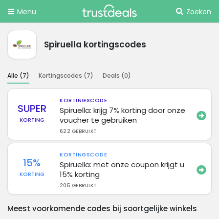
Menu
Zoeken
Spiruella kortingscodes
Alle (
7
)
Kortingscodes (
7
)
Deals (
0
)
KORTINGSCODE
SUPER
Spiruella: krijg 7% korting door onze
voucher te gebruiken
KORTING
622 GEBRUIKT
KORTINGSCODE
15%
Spiruella: met onze coupon krijgt u
15% korting
KORTING
205 GEBRUIKT
Meest voorkomende codes bij soortgelijke winkels