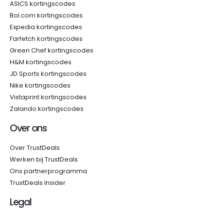
ASICS kortingscodes
Bol.com kortingscodes
Expedia kortingscodes
Farfetch kortingscodes
Green Chef kortingscodes
H&M kortingscodes
JD Sports kortingscodes
Nike kortingscodes
Vistaprint kortingscodes
Zalando kortingscodes
Over ons
Over TrustDeals
Werken bij TrustDeals
Ons partnerprogramma
TrustDeals Insider
Legal