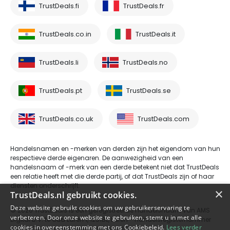
TrustDeals.fi
TrustDeals.fr
TrustDeals.co.in
TrustDeals.it
TrustDeals.li
TrustDeals.no
TrustDeals.pt
TrustDeals.se
TrustDeals.co.uk
TrustDeals.com
Handelsnamen en -merken van derden zijn het eigendom van hun
respectieve derde eigenaren. De aanwezigheid van een
handelsnaam of -merk van een derde betekent niet dat TrustDeals
een relatie heeft met die derde partij, of dat TrustDeals zijn of haar
diensten onderschrijft.
×
TrustDeals.nl gebruikt cookies.
Deze website gebruikt cookies om uw gebruikerservaring te
© 2026 TrustDeals is een geregistreerde handelsnaam van AMS
verbeteren. Door onze website te gebruiken, stemt u in met alle
Digital B.V. te Oud Laren 1, 1251BL, Laren - handelsregisternummer
cookies in overeenstemming met ons Cookiebeleid.
Lees verder
80264174 - btw-nummer NL861609360B01