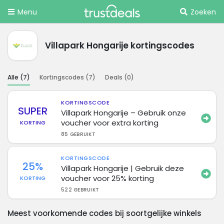
Menu
Zoeken
Villapark Hongarije kortingscodes
Alle (
7
)
Kortingscodes (
7
)
Deals (
0
)
KORTINGSCODE
SUPER
Villapark Hongarije – Gebruik onze
voucher voor extra korting
KORTING
85 GEBRUIKT
KORTINGSCODE
25%
Villapark Hongarije | Gebruik deze
voucher voor 25% korting
KORTING
522 GEBRUIKT
Meest voorkomende codes bij soortgelijke winkels