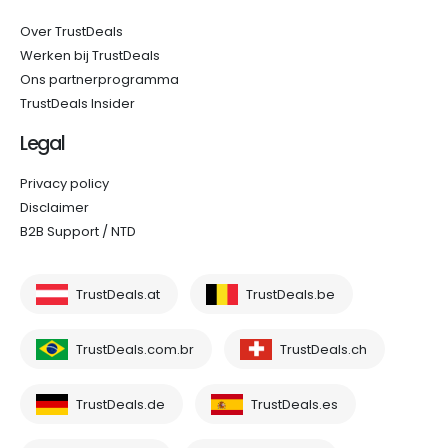
Over TrustDeals
Werken bij TrustDeals
Ons partnerprogramma
TrustDeals Insider
Legal
Privacy policy
Disclaimer
B2B Support / NTD
TrustDeals.at
TrustDeals.be
TrustDeals.com.br
TrustDeals.ch
TrustDeals.de
TrustDeals.es