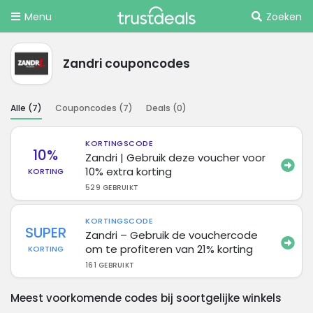
Menu
Zoeken
Zandri couponcodes
Alle (
7
)
Couponcodes (
7
)
Deals (
0
)
KORTINGSCODE
10%
Zandri | Gebruik deze voucher voor
10% extra korting
KORTING
529 GEBRUIKT
KORTINGSCODE
SUPER
Zandri – Gebruik de vouchercode
om te profiteren van 21% korting
KORTING
161 GEBRUIKT
Meest voorkomende codes bij soortgelijke winkels