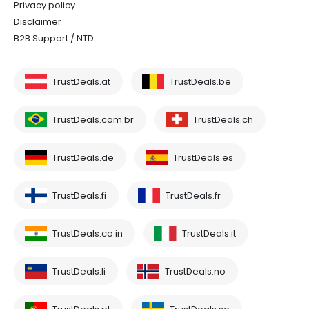
Privacy policy
Disclaimer
B2B Support / NTD
TrustDeals.at
TrustDeals.be
TrustDeals.com.br
TrustDeals.ch
TrustDeals.de
TrustDeals.es
TrustDeals.fi
TrustDeals.fr
TrustDeals.co.in
TrustDeals.it
TrustDeals.li
TrustDeals.no