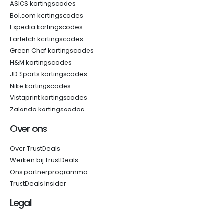
ASICS kortingscodes
Bol.com kortingscodes
Expedia kortingscodes
Farfetch kortingscodes
Green Chef kortingscodes
H&M kortingscodes
JD Sports kortingscodes
Nike kortingscodes
Vistaprint kortingscodes
Zalando kortingscodes
Over ons
Over TrustDeals
Werken bij TrustDeals
Ons partnerprogramma
TrustDeals Insider
Legal