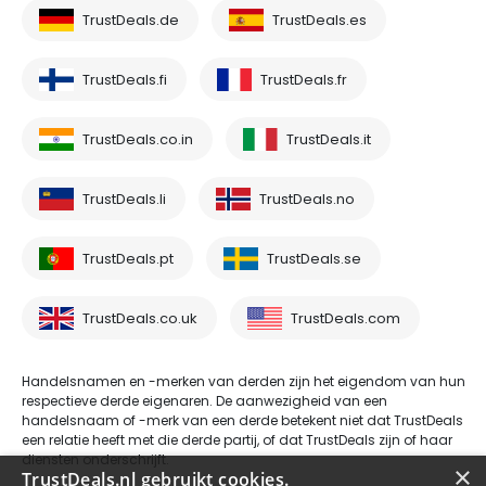
TrustDeals.de
TrustDeals.es
TrustDeals.fi
TrustDeals.fr
TrustDeals.co.in
TrustDeals.it
TrustDeals.li
TrustDeals.no
TrustDeals.pt
TrustDeals.se
TrustDeals.co.uk
TrustDeals.com
Handelsnamen en -merken van derden zijn het eigendom van hun
respectieve derde eigenaren. De aanwezigheid van een
handelsnaam of -merk van een derde betekent niet dat TrustDeals
een relatie heeft met die derde partij, of dat TrustDeals zijn of haar
diensten onderschrijft.
×
TrustDeals.nl gebruikt cookies.