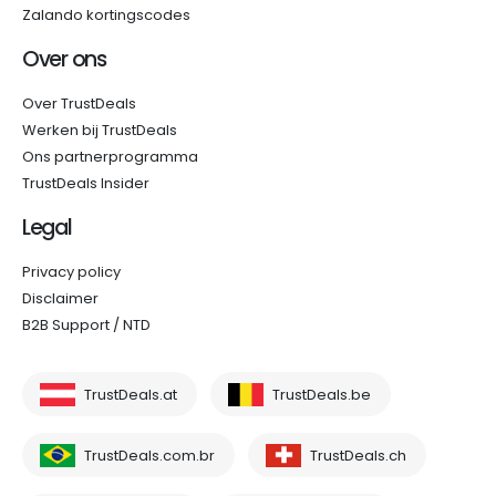
Zalando kortingscodes
Over ons
Over TrustDeals
Werken bij TrustDeals
Ons partnerprogramma
TrustDeals Insider
Legal
Privacy policy
Disclaimer
B2B Support / NTD
TrustDeals.at
TrustDeals.be
TrustDeals.com.br
TrustDeals.ch