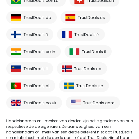
TrustDeals.com.br
TrustDeals.ch
TrustDeals.de
TrustDeals.es
TrustDeals.fi
TrustDeals.fr
TrustDeals.co.in
TrustDeals.it
TrustDeals.li
TrustDeals.no
TrustDeals.pt
TrustDeals.se
TrustDeals.co.uk
TrustDeals.com
Handelsnamen en -merken van derden zijn het eigendom van hun
respectieve derde eigenaren. De aanwezigheid van een
handelsnaam of -merk van een derde betekent niet dat TrustDeals
een relatie heeft met die derde partij, of dat TrustDeals zijn of haar