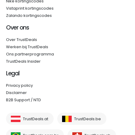
Nike kortingscodes
Vistaprint kortingscodes
Zalando kortingscodes
Over ons
Over TrustDeals
Werken bij TrustDeals
Ons partnerprogramma
TrustDeals Insider
Legal
Privacy policy
Disclaimer
B2B Support / NTD
TrustDeals.at
TrustDeals.be