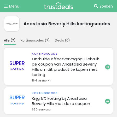
Menu
Zoeken
Anastasia Beverly Hills kortingscodes
Alle (
7
)
Kortingscodes (
7
)
Deals (
0
)
KORTINGSCODE
Onthulde effectvervaging. Gebruik
SUPER
de coupon van Anastasia Beverly
Hills om dit product te kopen met
KORTING
korting
164 GEBRUIKT
KORTINGSCODE
SUPER
Krijg 5% korting bij Anastasia
Beverly Hills met deze coupon
KORTING
660 GEBRUIKT