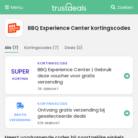
Menu
Zoeken
BBQ Experience Center kortingscodes
Alle (
7
)
Kortingscodes (
7
)
Deals (
0
)
KORTINGSCODE
BBQ Experience Center | Gebruik
SUPER
deze voucher voor gratis
KORTING
verzending
39 GEBRUIKT
KORTINGSCODE
Ontvang gratis verzending bij
GRATIS
geselecteerde deals
VERZENDING
518 GEBRUIKT
Meest voorkomende codes bij soortgelijke winkels