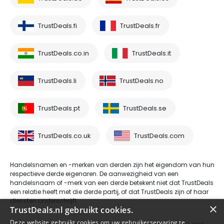
TrustDeals.fi
TrustDeals.fr
TrustDeals.co.in
TrustDeals.it
TrustDeals.li
TrustDeals.no
TrustDeals.pt
TrustDeals.se
TrustDeals.co.uk
TrustDeals.com
Handelsnamen en -merken van derden zijn het eigendom van hun
respectieve derde eigenaren. De aanwezigheid van een
handelsnaam of -merk van een derde betekent niet dat TrustDeals
een relatie heeft met die derde partij, of dat TrustDeals zijn of haar
diensten onderschrijft.
×
TrustDeals.nl gebruikt cookies.
Deze website gebruikt cookies om uw gebruikerservaring te