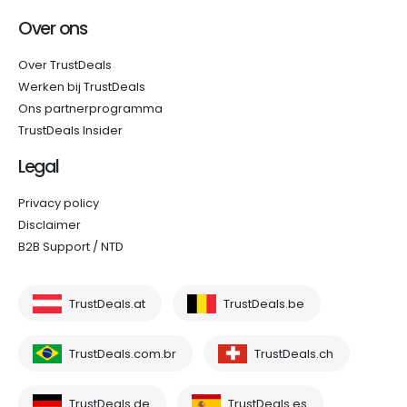
Over ons
Over TrustDeals
Werken bij TrustDeals
Ons partnerprogramma
TrustDeals Insider
Legal
Privacy policy
Disclaimer
B2B Support / NTD
TrustDeals.at
TrustDeals.be
TrustDeals.com.br
TrustDeals.ch
TrustDeals.de
TrustDeals.es