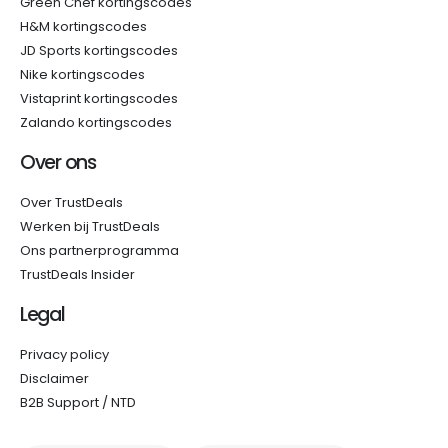
Green Chef kortingscodes
H&M kortingscodes
JD Sports kortingscodes
Nike kortingscodes
Vistaprint kortingscodes
Zalando kortingscodes
Over ons
Over TrustDeals
Werken bij TrustDeals
Ons partnerprogramma
TrustDeals Insider
Legal
Privacy policy
Disclaimer
B2B Support / NTD