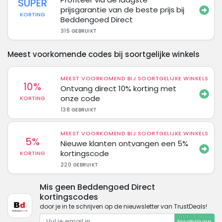
SUPER
prijsgarantie van de beste prijs bij
KORTING
Beddengoed Direct
315 GEBRUIKT
Meest voorkomende codes bij soortgelijke winkels
MEEST VOORKOMEND BIJ SOORTGELIJKE WINKELS
10%
Ontvang direct 10% korting met
onze code
KORTING
138 GEBRUIKT
MEEST VOORKOMEND BIJ SOORTGELIJKE WINKELS
5%
Nieuwe klanten ontvangen een 5%
kortingscode
KORTING
220 GEBRUIKT
Mis geen Beddengoed Direct
kortingscodes
door je in te schrijven op de nieuwsletter van TrustDeals!
Inschrijven