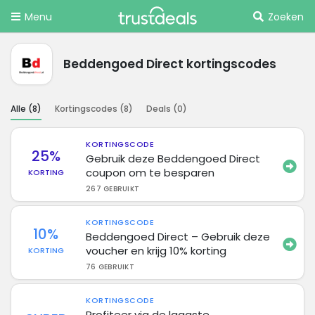
Menu
Zoeken
Beddengoed Direct kortingscodes
Alle (
8
)
Kortingscodes (
8
)
Deals (
0
)
KORTINGSCODE
25%
Gebruik deze Beddengoed Direct
coupon om te besparen
KORTING
267 GEBRUIKT
KORTINGSCODE
10%
Beddengoed Direct – Gebruik deze
voucher en krijg 10% korting
KORTING
76 GEBRUIKT
KORTINGSCODE
Profiteer via de laagste