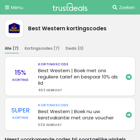
Menu
Zoeken
Best Western kortingscodes
Alle (
7
)
Kortingscodes (
7
)
Deals (
0
)
KORTINGSCODE
Best Western | Boek met ons
15%
reguliere tarief en bespaar 10% als
KORTING
lid
463 GEBRUIKT
KORTINGSCODE
SUPER
Best Western | Boek nu uw
kerstvakantie met onze voucher
KORTING
539 GEBRUIKT
Meest voorkomende codes bij soortgelijke winkels