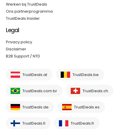
Werken bij TrustDeals
Ons partnerprogramma
TrustDeals Insider
Legal
Privacy policy
Disclaimer
B2B Support / NTD
TrustDeals.at
TrustDeals.be
TrustDeals.com.br
TrustDeals.ch
TrustDeals.de
TrustDeals.es
TrustDeals.fi
TrustDeals.fr