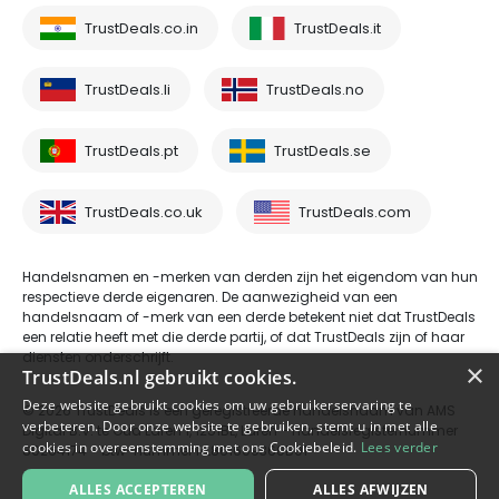
TrustDeals.co.in
TrustDeals.it
TrustDeals.li
TrustDeals.no
TrustDeals.pt
TrustDeals.se
TrustDeals.co.uk
TrustDeals.com
Handelsnamen en -merken van derden zijn het eigendom van hun
respectieve derde eigenaren. De aanwezigheid van een
handelsnaam of -merk van een derde betekent niet dat TrustDeals
een relatie heeft met die derde partij, of dat TrustDeals zijn of haar
diensten onderschrijft.
×
TrustDeals.nl gebruikt cookies.
Deze website gebruikt cookies om uw gebruikerservaring te
© 2026 TrustDeals is een geregistreerde handelsnaam van AMS
verbeteren. Door onze website te gebruiken, stemt u in met alle
Digital B.V. te Oud Laren 1, 1251BL, Laren - handelsregisternummer
cookies in overeenstemming met ons Cookiebeleid.
Lees verder
80264174 - btw-nummer NL861609360B01
ALLES ACCEPTEREN
ALLES AFWIJZEN