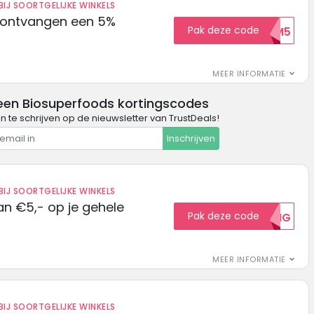
IJ SOORTGELIJKE WINKELS
 ontvangen een 5%
Pak deze code
WELKOM5
MEER INFORMATIE
een Biosuperfoods kortingscodes
in te schrijven op de nieuwsletter van TrustDeals!
Inschrijven
IJ SOORTGELIJKE WINKELS
n €5,- op je gehele
Pak deze code
5KORTING
MEER INFORMATIE
IJ SOORTGELIJKE WINKELS