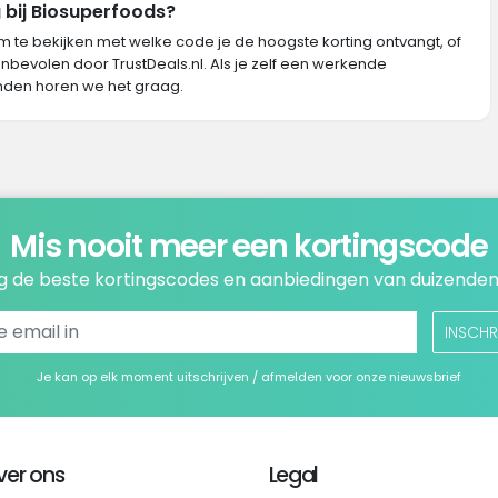
 bij Biosuperfoods?
m te bekijken met welke code je de hoogste korting ontvangt, of
nbevolen door TrustDeals.nl. Als je zelf een werkende
nden horen we het graag.
Mis nooit meer een kortingscode
 de beste kortingscodes en aanbiedingen van duizenden
INSCHR
Je kan op elk moment uitschrijven / afmelden voor onze nieuwsbrief
ver ons
Legal