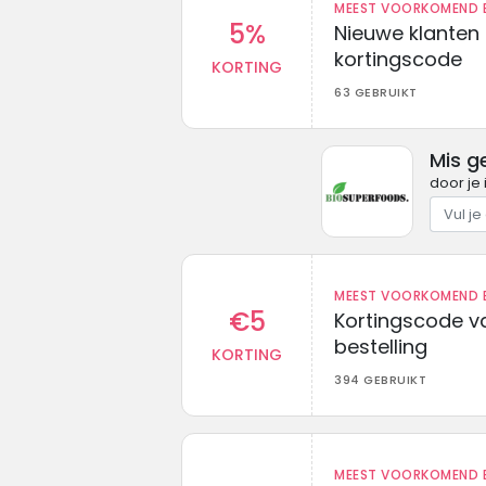
MEEST VOORKOMEND B
5%
Nieuwe klanten
kortingscode
KORTING
63 GEBRUIKT
Mis g
door je 
MEEST VOORKOMEND B
€5
Kortingscode va
bestelling
KORTING
394 GEBRUIKT
MEEST VOORKOMEND B