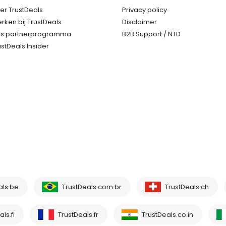
er TrustDeals
Privacy policy
rken bij TrustDeals
Disclaimer
s partnerprogramma
B2B Support / NTD
ustDeals Insider
als.be
TrustDeals.com.br
TrustDeals.ch
ls.fi
TrustDeals.fr
TrustDeals.co.in