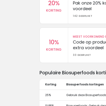
20%
Pak onze 20% k
voordeel
KORTING
142 GEBRUIKT
MEEST VOORKOMEND B
10%
Code op produc
extra voordeel
KORTING
33 GEBRUIKT
Populaire Biosuperfoods kor
Korting
Biosuperfoods kortingen
25%
Gebruik deze Biosuperfoods 
SUPER
Biosuperfoods: Gebruik dez