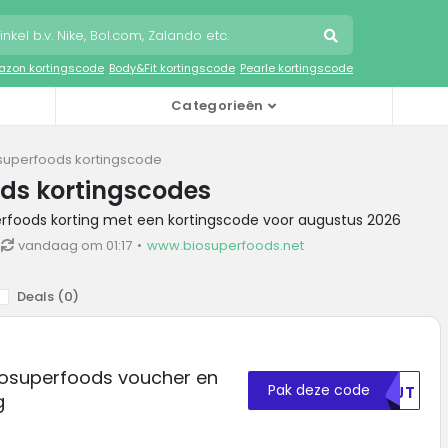
zon kortingscode
Body&Fit kortingscode
Pearle kortingscode
Categorieën
superfoods kortingscode
ds kortingscodes
erfoods korting met een kortingscode voor augustus 2026
vandaag om 01:17
www.biosuperfoods.net
Deals (
0
)
iosuperfoods voucher en
Pak deze code
NTJT
g