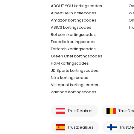
ABOUT YOU kortingscodes
Ov
Albert Heijn actiecodes
We
Amazon kortingscodes
On
ASICS kortingscodes
Tr
Bol.com kortingscodes
Expedia kortingscodes
Farfetch kortingscodes
Green Chef kortingscodes
H&M kortingscodes
JD Sports kortingscodes
Nike kortingscodes
Vistaprint kortingscodes
Zalando kortingscodes
TrustDeals.at
TrustDe
TrustDeals.es
TrustDea