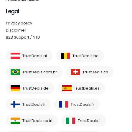
Legal
Privacy policy
Disclaimer
B2B Support / NTD
TrustDeals.at
TrustDeals.be
TrustDeals.com.br
TrustDeals.ch
TrustDeals.de
TrustDeals.es
TrustDeals.fi
TrustDeals.fr
TrustDeals.co.in
TrustDeals.it