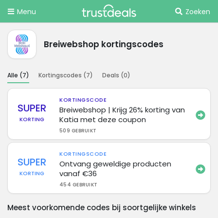
Menu
Zoeken
Breiwebshop kortingscodes
Alle (
7
)
Kortingscodes (
7
)
Deals (
0
)
KORTINGSCODE
SUPER
Breiwebshop | Krijg 26% korting van
Katia met deze coupon
KORTING
509 GEBRUIKT
KORTINGSCODE
SUPER
Ontvang geweldige producten
vanaf €36
KORTING
454 GEBRUIKT
Meest voorkomende codes bij soortgelijke winkels