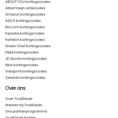
ABOUT YOU kortingscodes
Albert Heijn actiecodes
Amazon kortingscodes
ASICS kortingscodes
Bol.com kortingscodes
Expedia kortingscodes
Farfetch kortingscodes
Green Chef kortingscodes
H&M kortingscodes
JD Sports kortingscodes
Nike kortingscodes
Vistaprint kortingscodes
Zalando kortingscodes
Over ons
Over TrustDeals
Werken bij TrustDeals
Ons partnerprogramma
TrustDeals Insider