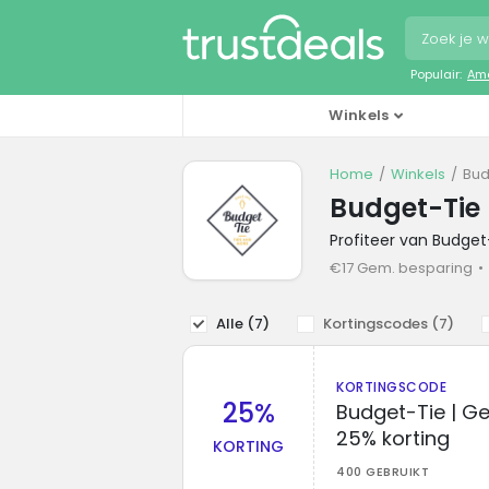
Populair:
Ama
Winkels
Home
Winkels
Bud
Budget-Tie
Profiteer van Budge
€17 Gem. besparing
Alle (
7
)
Kortingscodes (
7
)
KORTINGSCODE
25%
Budget-Tie | G
25% korting
KORTING
400 GEBRUIKT