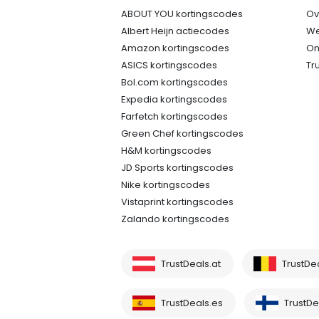
ABOUT YOU kortingscodes
Ov
Albert Heijn actiecodes
We
Amazon kortingscodes
On
ASICS kortingscodes
Tr
Bol.com kortingscodes
Expedia kortingscodes
Farfetch kortingscodes
Green Chef kortingscodes
H&M kortingscodes
JD Sports kortingscodes
Nike kortingscodes
Vistaprint kortingscodes
Zalando kortingscodes
TrustDeals.at
TrustDe
TrustDeals.es
TrustDea