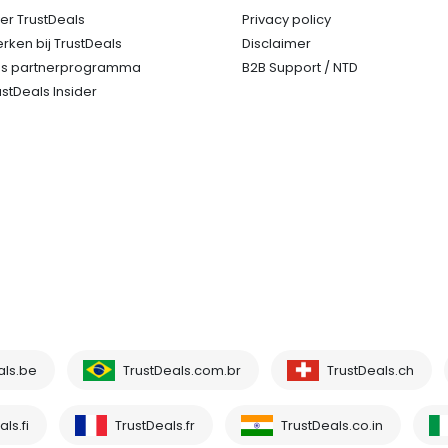
er TrustDeals
Privacy policy
rken bij TrustDeals
Disclaimer
s partnerprogramma
B2B Support / NTD
ustDeals Insider
als.be
TrustDeals.com.br
TrustDeals.ch
ls.fi
TrustDeals.fr
TrustDeals.co.in