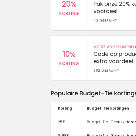
20%
Pak onze 20% k
voordeel
KORTING
42 GEBRUIKT
MEEST VOORKOMEND B
10%
Code op produc
extra voordeel
KORTING
302 GEBRUIKT
Populaire Budget-Tie kortin
Korting
Budget-Tie kortingen
25%
Budget-Tie | Gebruik deze 
SUPER
Budget-Tie | Gebruik deze 