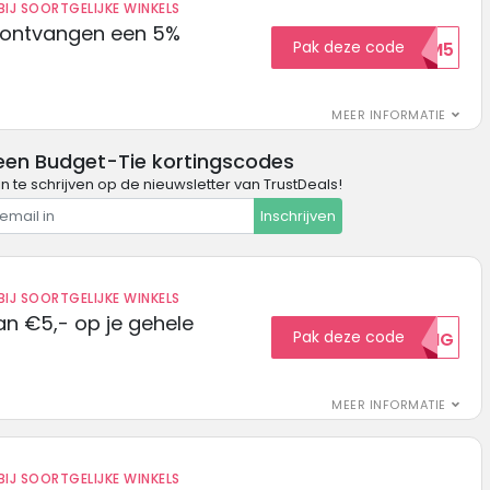
IJ SOORTGELIJKE WINKELS
 ontvangen een 5%
Pak deze code
WELKOM5
MEER INFORMATIE
een Budget-Tie kortingscodes
in te schrijven op de nieuwsletter van TrustDeals!
Inschrijven
IJ SOORTGELIJKE WINKELS
n €5,- op je gehele
Pak deze code
5KORTING
MEER INFORMATIE
IJ SOORTGELIJKE WINKELS