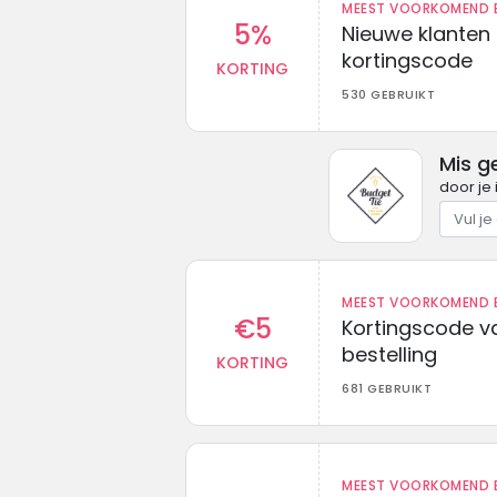
MEEST VOORKOMEND B
5%
Nieuwe klanten
kortingscode
KORTING
530 GEBRUIKT
Mis g
door je 
MEEST VOORKOMEND B
€5
Kortingscode va
bestelling
KORTING
681 GEBRUIKT
MEEST VOORKOMEND B