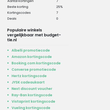
Aantal kortingen
7
Beste korting
25%
Kortingscodes
7
Deals
0
Populaire winkels
vergelijkbaar met budget-
tie.nl
Albelli promotiecode
Amazon kortingscode
Booking.com kortingscode
Converse promotiecode
Hertz kortingscode
JYSK cadeaukaart
Next discount voucher
Ray-Ban kortingscode
Vistaprint kortingscode
Vueling kortingscode