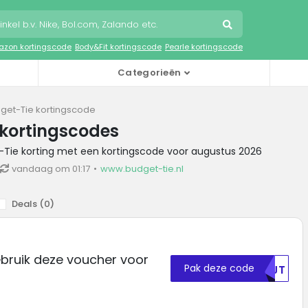
zon kortingscode
Body&Fit kortingscode
Pearle kortingscode
Categorieën
get-Tie kortingscode
 kortingscodes
t-Tie korting met een kortingscode voor augustus 2026
vandaag om 01:17
www.budget-tie.nl
Deals (
0
)
ebruik deze voucher voor
Pak deze code
NTJT