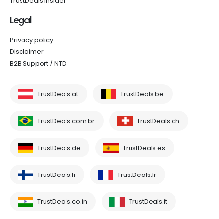
TrustDeals Insider
Legal
Privacy policy
Disclaimer
B2B Support / NTD
TrustDeals.at
TrustDeals.be
TrustDeals.com.br
TrustDeals.ch
TrustDeals.de
TrustDeals.es
TrustDeals.fi
TrustDeals.fr
TrustDeals.co.in
TrustDeals.it