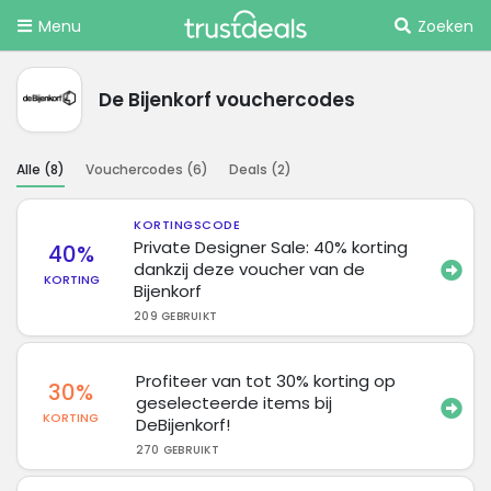
Menu
Zoeken
De Bijenkorf vouchercodes
Alle (
8
)
Vouchercodes (
6
)
Deals (
2
)
KORTINGSCODE
Private Designer Sale: 40% korting
40%
dankzij deze voucher van de
KORTING
Bijenkorf
209 GEBRUIKT
Profiteer van tot 30% korting op
30%
geselecteerde items bij
KORTING
DeBijenkorf!
270 GEBRUIKT