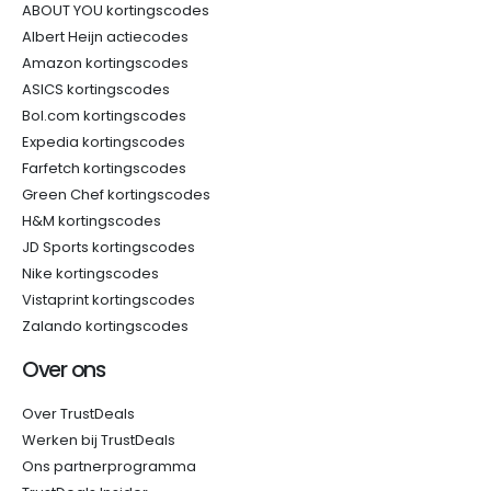
ABOUT YOU kortingscodes
Albert Heijn actiecodes
Amazon kortingscodes
ASICS kortingscodes
Bol.com kortingscodes
Expedia kortingscodes
Farfetch kortingscodes
Green Chef kortingscodes
H&M kortingscodes
JD Sports kortingscodes
Nike kortingscodes
Vistaprint kortingscodes
Zalando kortingscodes
Over ons
Over TrustDeals
Werken bij TrustDeals
Ons partnerprogramma