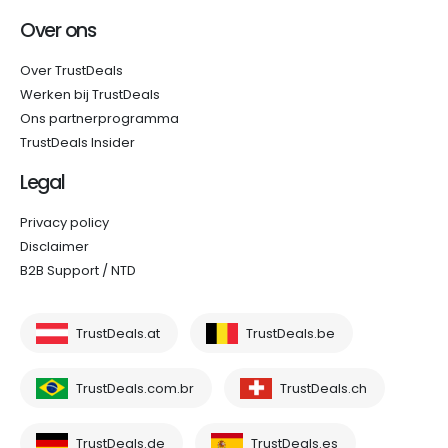
Over ons
Over TrustDeals
Werken bij TrustDeals
Ons partnerprogramma
TrustDeals Insider
Legal
Privacy policy
Disclaimer
B2B Support / NTD
TrustDeals.at
TrustDeals.be
TrustDeals.com.br
TrustDeals.ch
TrustDeals.de
TrustDeals.es