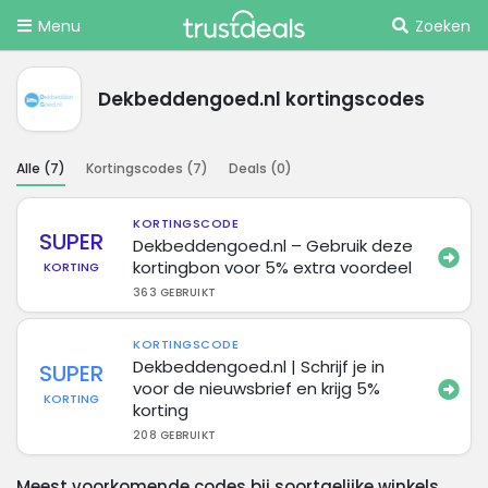
Menu
Zoeken
Dekbeddengoed.nl kortingscodes
Alle (
7
)
Kortingscodes (
7
)
Deals (
0
)
KORTINGSCODE
SUPER
Dekbeddengoed.nl – Gebruik deze
kortingbon voor 5% extra voordeel
KORTING
363 GEBRUIKT
KORTINGSCODE
Dekbeddengoed.nl | Schrijf je in
SUPER
voor de nieuwsbrief en krijg 5%
KORTING
korting
208 GEBRUIKT
Meest voorkomende codes bij soortgelijke winkels