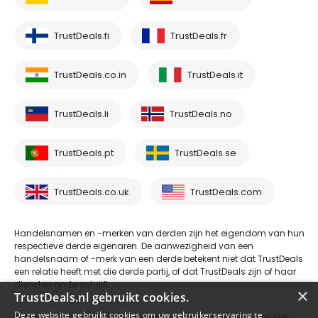
TrustDeals.fi
TrustDeals.fr
TrustDeals.co.in
TrustDeals.it
TrustDeals.li
TrustDeals.no
TrustDeals.pt
TrustDeals.se
TrustDeals.co.uk
TrustDeals.com
Handelsnamen en -merken van derden zijn het eigendom van hun
respectieve derde eigenaren. De aanwezigheid van een
handelsnaam of -merk van een derde betekent niet dat TrustDeals
een relatie heeft met die derde partij, of dat TrustDeals zijn of haar
diensten onderschrijft.
×
TrustDeals.nl gebruikt cookies.
Deze website gebruikt cookies om uw gebruikerservaring te