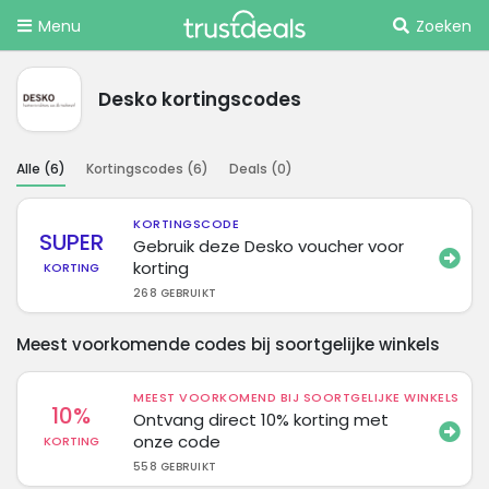
Menu
Zoeken
Desko kortingscodes
Alle (
6
)
Kortingscodes (
6
)
Deals (
0
)
KORTINGSCODE
SUPER
Gebruik deze Desko voucher voor
korting
KORTING
268 GEBRUIKT
Meest voorkomende codes bij soortgelijke winkels
MEEST VOORKOMEND BIJ SOORTGELIJKE WINKELS
10%
Ontvang direct 10% korting met
onze code
KORTING
558 GEBRUIKT