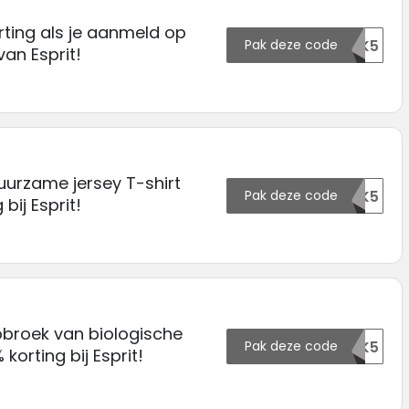
ting als je aanmeld op
Pak deze code
139100OTK5
van Esprit!
uurzame jersey T-shirt
Pak deze code
139101OTK5
bij Esprit!
broek van biologische
Pak deze code
139102OTK5
orting bij Esprit!