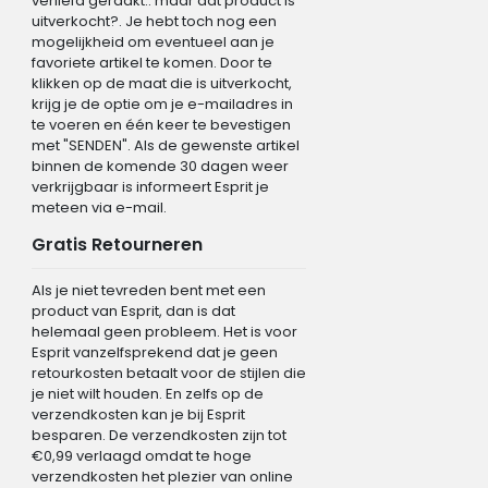
verliefd geraakt.. maar dat product is
uitverkocht?. Je hebt toch nog een
mogelijkheid om eventueel aan je
favoriete artikel te komen. Door te
klikken op de maat die is uitverkocht,
krijg je de optie om je e-mailadres in
te voeren en één keer te bevestigen
met "SENDEN". Als de gewenste artikel
binnen de komende 30 dagen weer
verkrijgbaar is informeert Esprit je
meteen via e-mail.
Gratis Retourneren
Als je niet tevreden bent met een
product van Esprit, dan is dat
helemaal geen probleem. Het is voor
Esprit vanzelfsprekend dat je geen
retourkosten betaalt voor de stijlen die
je niet wilt houden. En zelfs op de
verzendkosten kan je bij Esprit
besparen. De verzendkosten zijn tot
€0,99 verlaagd omdat te hoge
verzendkosten het plezier van online