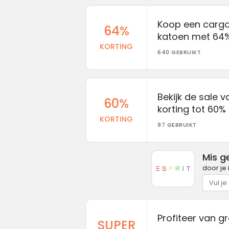
Koop een cargo
64%
katoen met 64% k
KORTING
640 GEBRUIKT
Bekijk de sale 
60%
korting tot 60%
KORTING
97 GEBRUIKT
Mis g
door je 
Profiteer van gr
SUPER