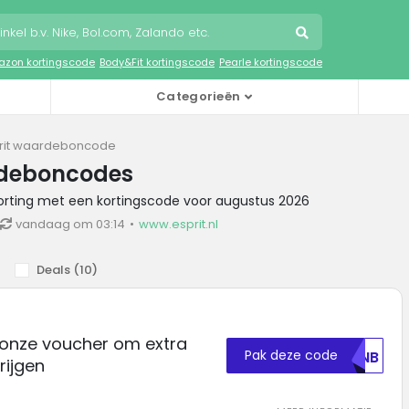
zon kortingscode
Body&Fit kortingscode
Pearle kortingscode
Categorieën
rit waardeboncode
rdeboncodes
 korting met een kortingscode voor augustus 2026
vandaag om 03:14
www.esprit.nl
Deals (
10
)
k onze voucher om extra
Pak deze code
MDNB
rijgen