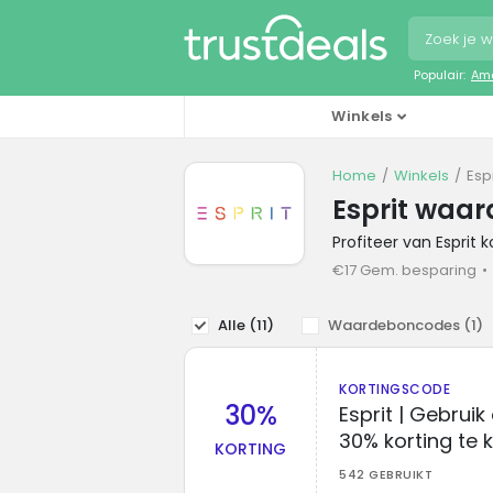
Populair:
Ama
Winkels
Home
Winkels
Esp
Esprit waa
Profiteer van Esprit
€17 Gem. besparing
Alle (
11
)
Waardeboncodes (
1
)
KORTINGSCODE
30%
Esprit | Gebrui
30% korting te k
KORTING
542 GEBRUIKT