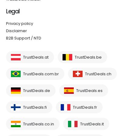
Legal
Privacy policy
Disclaimer
B2B Support / NTD
TrustDeals.at
TrustDeals.be
TrustDeals.com.br
TrustDeals.ch
TrustDeals.de
TrustDeals.es
TrustDeals.fi
TrustDeals.fr
TrustDeals.co.in
TrustDeals.it