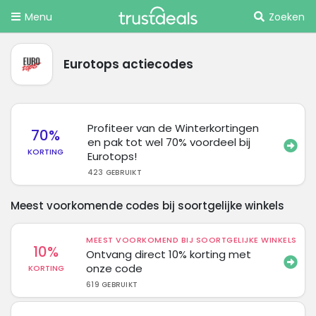
Menu
Zoeken
Eurotops actiecodes
Profiteer van de Winterkortingen
70%
en pak tot wel 70% voordeel bij
KORTING
Eurotops!
423 GEBRUIKT
Meest voorkomende codes bij soortgelijke winkels
MEEST VOORKOMEND BIJ SOORTGELIJKE WINKELS
10%
Ontvang direct 10% korting met
onze code
KORTING
619 GEBRUIKT