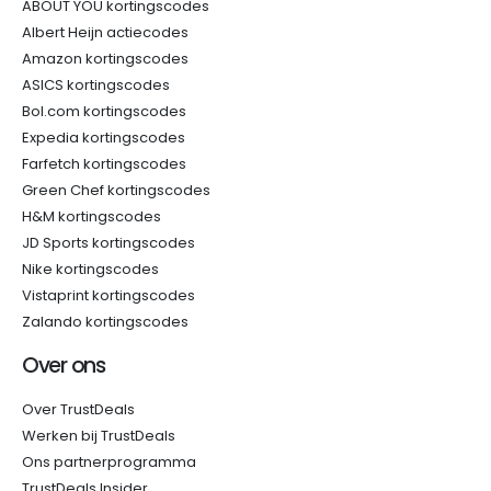
ABOUT YOU kortingscodes
Albert Heijn actiecodes
Amazon kortingscodes
ASICS kortingscodes
Bol.com kortingscodes
Expedia kortingscodes
Farfetch kortingscodes
Green Chef kortingscodes
H&M kortingscodes
JD Sports kortingscodes
Nike kortingscodes
Vistaprint kortingscodes
Zalando kortingscodes
Over ons
Over TrustDeals
Werken bij TrustDeals
Ons partnerprogramma
TrustDeals Insider