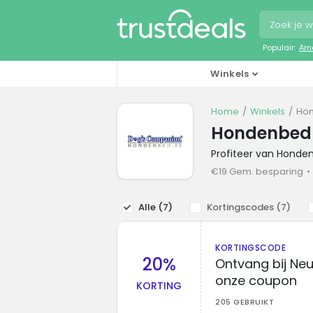
Populair:
Ama
Winkels
Home
Winkels
Hon
Hondenbed 
Profiteer van Honde
€19 Gem. besparing
Alle (
7
)
Kortingscodes (
7
)
KORTINGSCODE
20%
Ontvang bij Ne
onze coupon
KORTING
205 GEBRUIKT