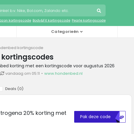
zon kortingscode
Body&Fit kortingscode
Pearle kortingscode
Categorieën
denbed kortingscode
kortingscodes
nbed korting met een kortingscode voor augustus 2026
vandaag om 05:11
www.hondenbed.nl
Deals (
0
)
utrogena 20% korting met
Pak deze code
VENP