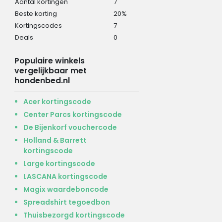
Aantal kortingen
7
Beste korting
20%
Kortingscodes
7
Deals
0
Populaire winkels
vergelijkbaar met
hondenbed.nl
Acer kortingscode
Center Parcs kortingscode
De Bijenkorf vouchercode
Holland & Barrett
kortingscode
Large kortingscode
LASCANA kortingscode
Magix waardeboncode
Spreadshirt tegoedbon
Thuisbezorgd kortingscode