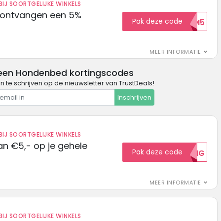
IJ SOORTGELIJKE WINKELS
 ontvangen een 5%
Pak deze code
WELKOM5
MEER INFORMATIE
een Hondenbed kortingscodes
in te schrijven op de nieuwsletter van TrustDeals!
Inschrijven
IJ SOORTGELIJKE WINKELS
n €5,- op je gehele
Pak deze code
5KORTING
MEER INFORMATIE
IJ SOORTGELIJKE WINKELS