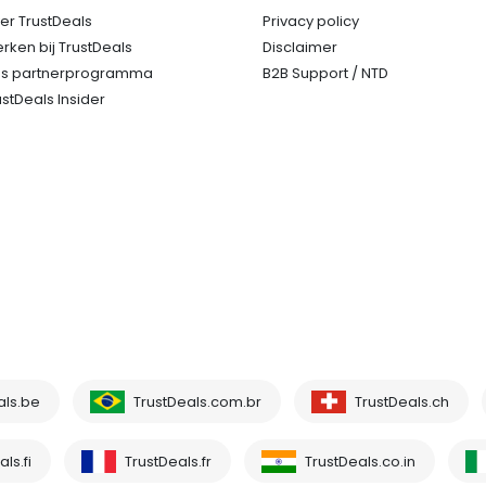
er TrustDeals
Privacy policy
rken bij TrustDeals
Disclaimer
s partnerprogramma
B2B Support / NTD
ustDeals Insider
als.be
TrustDeals.com.br
TrustDeals.ch
ls.fi
TrustDeals.fr
TrustDeals.co.in