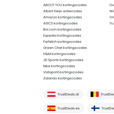
ABOUT YOU kortingscodes
Ov
Albert Heijn actiecodes
We
Amazon kortingscodes
On
ASICS kortingscodes
Tr
Bol.com kortingscodes
Expedia kortingscodes
Farfetch kortingscodes
Green Chef kortingscodes
H&M kortingscodes
JD Sports kortingscodes
Nike kortingscodes
Vistaprint kortingscodes
Zalando kortingscodes
TrustDeals.at
TrustDe
TrustDeals.es
TrustDea