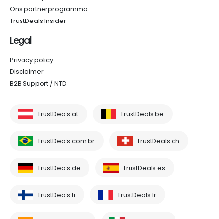
Ons partnerprogramma
TrustDeals Insider
Legal
Privacy policy
Disclaimer
B2B Support / NTD
TrustDeals.at
TrustDeals.be
TrustDeals.com.br
TrustDeals.ch
TrustDeals.de
TrustDeals.es
TrustDeals.fi
TrustDeals.fr