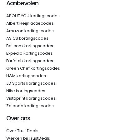
Aanbevolen
ABOUT YOU kortingscodes
Albert Heijn actiecodes
Amazon kortingscodes
ASICS kortingscodes
Bol.com kortingscodes
Expedia kortingscodes
Farfetch kortingscodes
Green Chef kortingscodes
H&M kortingscodes
JD Sports kortingscodes
Nike kortingscodes
Vistaprint kortingscodes
Zalando kortingscodes
Over ons
Over TrustDeals
Werken bij TrustDeals