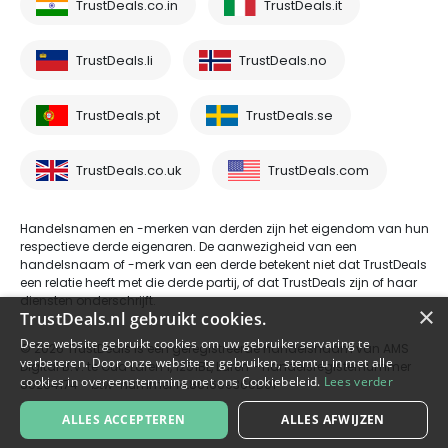
TrustDeals.co.in
TrustDeals.it
TrustDeals.li
TrustDeals.no
TrustDeals.pt
TrustDeals.se
TrustDeals.co.uk
TrustDeals.com
Handelsnamen en -merken van derden zijn het eigendom van hun
respectieve derde eigenaren. De aanwezigheid van een
handelsnaam of -merk van een derde betekent niet dat TrustDeals
een relatie heeft met die derde partij, of dat TrustDeals zijn of haar
diensten onderschrijft.
×
TrustDeals.nl gebruikt cookies.
Deze website gebruikt cookies om uw gebruikerservaring te
© 2026 TrustDeals is een geregistreerde handelsnaam van AMS
verbeteren. Door onze website te gebruiken, stemt u in met alle
Digital B.V. te Oud Laren 1, 1251BL, Laren - handelsregisternummer
cookies in overeenstemming met ons Cookiebeleid.
Lees verder
80264174 - btw-nummer NL861609360B01
ALLES ACCEPTEREN
ALLES AFWIJZEN