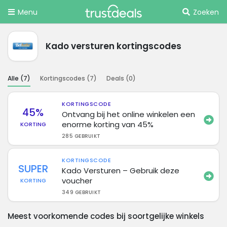
Menu
Zoeken
Kado versturen kortingscodes
Alle (
7
)
Kortingscodes (
7
)
Deals (
0
)
KORTINGSCODE
45%
Ontvang bij het online winkelen een
enorme korting van 45%
KORTING
285 GEBRUIKT
KORTINGSCODE
SUPER
Kado Versturen – Gebruik deze
voucher
KORTING
349 GEBRUIKT
Meest voorkomende codes bij soortgelijke winkels